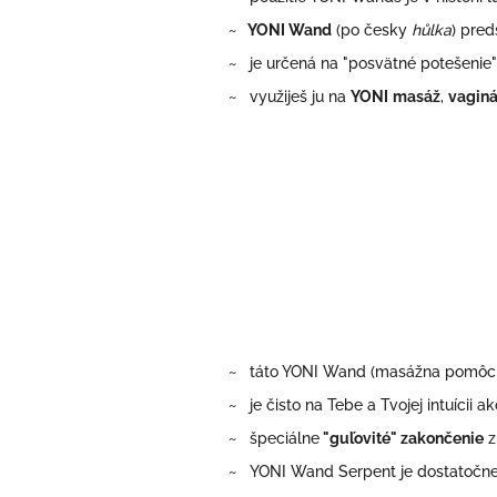
~
YONI Wand
(po česky
hůlka
)
pred
~ je určená na "posvätné potešenie"
~ využiješ ju na
YONI
masáž
,
vagin
~ táto YONI Wand (masážna pomôck
~ je čisto na Tebe a Tvojej intuícii ako
~ špeciálne
"guľovité" zakončenie
z
~ YONI Wand Serpent je dostatočne