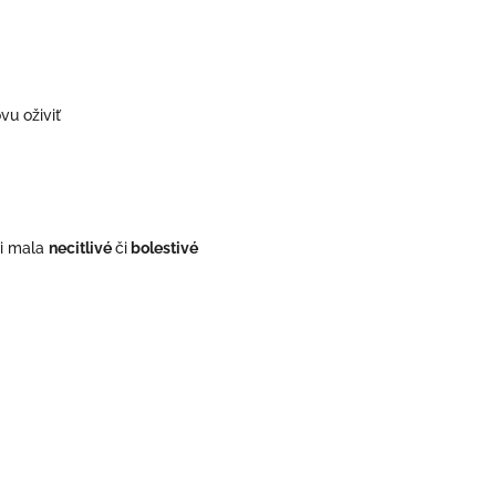
vu oživiť
si mala
necitlivé
či
bolestivé