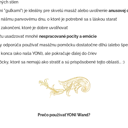
ných stien
omi "guľkami") je ideálny pre skvelú masáž alebo uvoľnenie
anusovej o
k nášmu panvovému dnu, o ktoré je potrebné sa s láskou starať
akončení, ktoré je dobre uvoľňovať
môžu usadzovať mnohé
nespracované pocity a emócie
y odporúča používať masážnu pomôcku dostatočne dlhú (alebo špe
konca (ako naša YONI), ale pokračuje ďalej do čriev
y, ktoré sa nemajú ako stratiť a sú prispôsobené tejto oblasti... :)
Prečo používať YONI Wand?