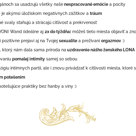
gánoch sa usadzujú všetky naše
nespracované emócie
a pocity
 je akýmsi úložiskom negatívnych zážitkov a
tráum
 svaly sťahujú a strácajú citlivosť a prekrvenosť
YONI Wand (ideálne aj
2x do týždňa
) môžeš tieto miesta objaviť a zno
ozitívne prejaví aj na Tvojej
sexualite
a prežívaní
orgazmov
:)
j, ktorý nám dala sama príroda na
uzdravenie nášho ženského LONA
ovaniu
pomalej intimity
samej so sebou
u intímnych partií, ale i znovu privádzať k citlivosti miesta, ktoré 
m potešením
ešujúce praktiky bez hanby a viny :)