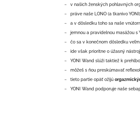
~ v našich ženských pohlavných or
~ práve naše LONO (a tkanivo YONI)
~ a v dôsledku toho sa naše vnútorné
~ jemnou a pravidelnou masážou s 
~ čo sa v konečnom dôsledku veľmi p
~ ide však prioritne o úžasný nástro
~ YONI Wand slúži taktiež k prehlb
~ môžeš s ňou preskúmavať reflexológi
~ tieto partie opäť ožijú
orgazmický
~ YONI Wand podporuje naše sebapot