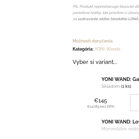
P.S.: Produkt nepredstavuje klasické di
posteľové hrátky. Ide prioritne o úžas
na
uzdravenie nášho ženského LONA
.
Možnosti doručenia
Kategória
:
YONI Wands
Vyber si variant...
YONI WAND: Gal
Skladom
(1 ks)
€145
€117,89 bez DPH
YONI WAND: Lov
Momentálne nedo