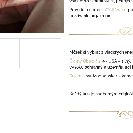
však môžeš akokoľvek, pokojne ib
Pravidelná prax s
YONI Wand
po
prežívanie
orgazmov
.
Môžeš si vybrať z
viacerých
ener
Čierny Obsidián
⋙
USA ~ silný,
vysoko
ochranný
a
uzemňujúci
Ruženín
⋙
Madagaskar ~ kame
Každý kus je nádherným origin