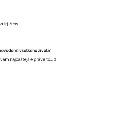
aždej ženy
pôvodom) všetkého života
”
vam najčastejšie práve to... :)