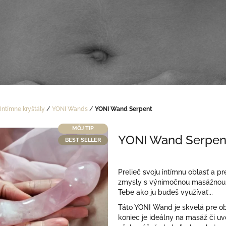
Intímne kryštály
/
YONI Wands
/
YONI Wand Serpent
MÔJ TIP
YONI Wand Serpen
BEST SELLER
Prelieč svoju intímnu oblasť a 
zmysly s výnimočnou masážnou
Tebe ako ju budeš využívať...
Táto YONI Wand je skvelá pre o
koniec je ideálny na masáž či uv