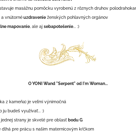
stavuje masážnu pomôcku vyrobenú z rôznych druhov polodrahok
 a vnútorné
uzdravenie
ženských pohlavných orgánov
álne mapovanie
, ale aj
sebapotešenie
... :)
O YONI Wand "Serpent"
od I'm Woman...
a z kameňa) je veľmi výnimočná
 ju budeš využívať... :)
 jednej strany je skvelé pre oblasť
bodu G
 dlhá pre prácu s našim maternicovým kŕčkom