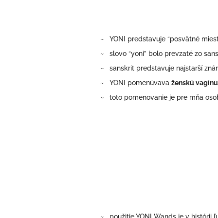
~
YONI predstavuje “posvätné mies
~ slovo “yoni” bolo prevzaté zo sans
~ sanskrit predstavuje najstarší zná
~ YONI
pomenúvava
ženskú vagín
~ toto pomenovanie je pre mňa osob
~ použitie YONI Wands je v histórii 