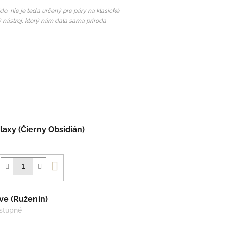
ldo, nie je teda určený pre páry na klasické
ný nástroj, ktorý nám dala sama príroda
axy (Čierny Obsidián)
Do
košíka
e (Ruženín)
stupné