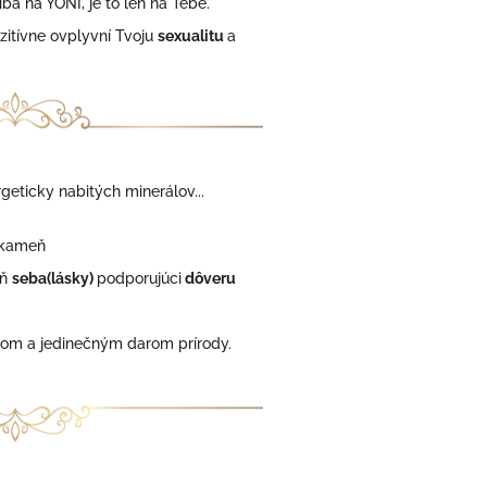
a na YONI, je to len na Tebe.
zitívne ovplyvní
Tvoju
sexualitu
a
geticky nabitých minerálov...
kameň
ň
seba(lásky)
podporujúci
dôveru
álom a
jedinečným darom prírody.