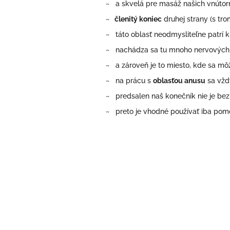
~ a skvelá pre masáž našich vnútor
~
členitý koniec
druhej strany (s tr
~ táto oblasť neodmysliteľne patrí 
~ nachádza sa tu mnoho nervových z
~ a zároveň je to miesto, kde sa 
~ na prácu s
oblasťou anusu
sa vžd
~ predsalen naš konečník nie je bez 
~ preto je vhodné používať iba pomôck