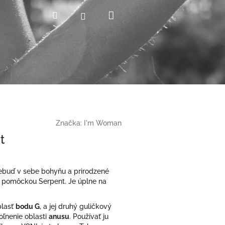
Nákupný
Hľadať
Prihlásenie
košík
Značka:
I'm Woman
t
prebuď v sebe bohyňu a prirodzené
 pomôckou Serpent.
Je úplne na
blasť
bodu G
, a jej druhý guličkový
oľnenie oblasti
anusu
. Používať ju