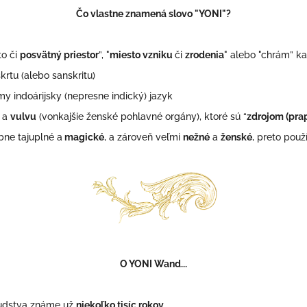
Čo vlastne znamená slovo "YONI"?
to či
posvätný priestor
”, "
miesto vzniku
či
zrodenia
" alebo "chrám” k
krtu (alebo sanskritu)
my indoárijsky (nepresne indický) jazyk
u
a
vulvu
(vonkajšie ženské pohlavné orgány), ktoré sú “
zdrojom (pra
ne tajuplné a
magické
, a zároveň veľmi
nežné
a
ženské
,
preto použí
O YONI Wand...
ľudstva známe už
niekoľko tisíc rokov