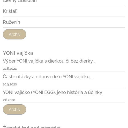
Čierny Obsidián
Krištáľ
Ruženín
Archív
YONI vajíčka
Výber YONI vajíčka s dierkou či bez dierky...
22.8.2024
Časté otázky a odpovede o YONI vajíčku...
10.9.2020
YONI vajíčko (YONI EGG), jeho história a účinky
2.8.2020
Archív