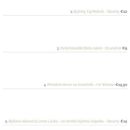
Bylinný čaj Maliník - Steamy
€12
Vydymovadlo Biela šalvia - Ecunative
€9
Prírodné sérum na Konečník - I'm Woman
€15,50
Bylinná relaxačná zmes Láska - na ženskú bylinnú náparku - Steamy
€15