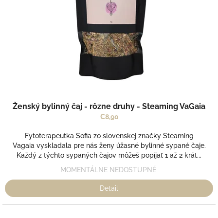
r
v
o
d
u
k
t
o
v
Ženský bylinný čaj - rôzne druhy - Steaming VaGaia
€8,90
Fytoterapeutka Sofia zo slovenskej značky Steaming
Vagaia vyskladala pre nás ženy úžasné bylinné sypané čaje.
Každý z týchto sypaných čajov môžeš popíjať 1 až 2 krát...
MOMENTÁLNE NEDOSTUPNÉ
Detail