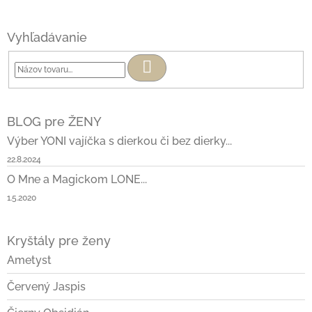
Vyhľadávanie
Hľadať
BLOG pre ŽENY
Výber YONI vajíčka s dierkou či bez dierky...
22.8.2024
O Mne a Magickom LONE...
1.5.2020
Kryštály pre ženy
Ametyst
Červený Jaspis