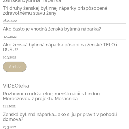
Ženská bylinná náparka
Tri druhy ženskej bylinnej náparky prispôsobené
zdravotnému stavu ženy
28.2.2022
Ako často je vhodná ženská bylinná náparka?
30.1.2022
Ako ženská bylinná náparka pôsobí na ženské TELO i
DUŠU?
10.3.2021
Archív
VIDEOtéka
Rozhovor o udržateľnej menštruácii s Lindou
Moróczovou z projektu Mesačnica
11.1.2022
Ženská bylinná náparka... ako si ju pripraviť v pohodlí
domova?
25.3.2021