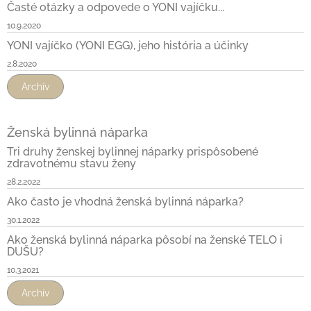
Časté otázky a odpovede o YONI vajíčku...
10.9.2020
YONI vajíčko (YONI EGG), jeho história a účinky
2.8.2020
Archív
Ženská bylinná náparka
Tri druhy ženskej bylinnej náparky prispôsobené
zdravotnému stavu ženy
28.2.2022
Ako často je vhodná ženská bylinná náparka?
30.1.2022
Ako ženská bylinná náparka pôsobí na ženské TELO i
DUŠU?
10.3.2021
Archív