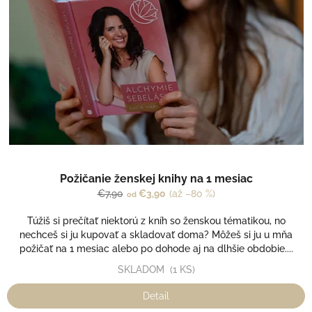
s
t
p
o
r
v
o
d
u
k
t
o
v
Požičanie ženskej knihy na 1 mesiac
€7,90
€3,90
(až –80 %)
od
Túžiš si prečítať niektorú z kníh so ženskou tématikou, no
nechceš si ju kupovať a skladovať doma? Môžeš si ju u mňa
požičať na 1 mesiac alebo po dohode aj na dlhšie obdobie....
SKLADOM
(1 KS)
Detail