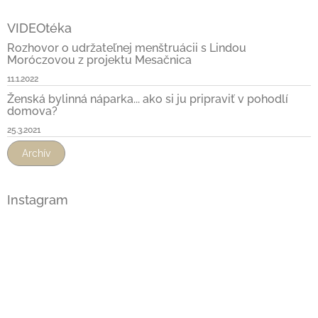
VIDEOtéka
Rozhovor o udržateľnej menštruácii s Lindou
Moróczovou z projektu Mesačnica
11.1.2022
Ženská bylinná náparka... ako si ju pripraviť v pohodlí
domova?
25.3.2021
Archív
Instagram