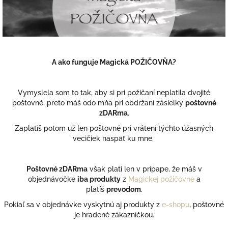
A ako funguje Magická POŽIČOVŇA?
Vymyslela som to tak, aby si pri požičaní neplatila dvojité
poštovné, preto máš odo mňa pri obdržaní zásielky
poštovné
zDARma
.
Zaplatíš potom už len poštovné pri vrátení týchto úžasných
vecičiek naspäť ku mne.
Poštovné zDARma
však platí len v prípape, že máš v
objednávočke
iba produkty
z
Magickej požičovne
a
platíš
prevodom
.
Pokiaľ sa v objednávke vyskytnú aj produkty z
e-shopu
, poštovné
je hradené zákazníčkou.