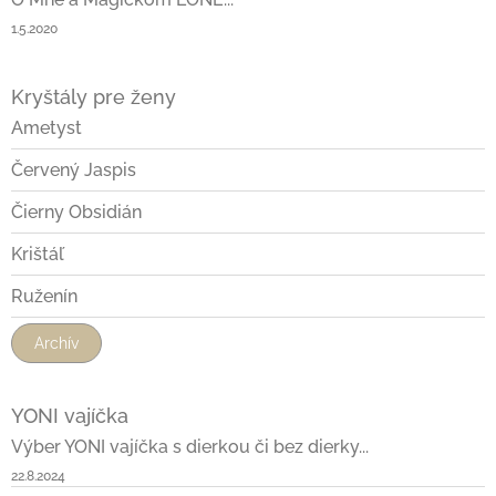
1.5.2020
Kryštály pre ženy
Ametyst
Červený Jaspis
Čierny Obsidián
Krištáľ
Ruženín
Archív
YONI vajíčka
Výber YONI vajíčka s dierkou či bez dierky...
22.8.2024