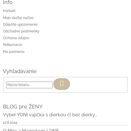
Info
Kontakt
Moje služby naživo
Dôležité upozornenie
Obchodné podmienky
Ochrana údajov
Reklamácie
Pre partnerov
Vyhľadávanie
Hľadať
BLOG pre ŽENY
Výber YONI vajíčka s dierkou či bez dierky...
22.8.2024
O Mne a Magickom LONE...