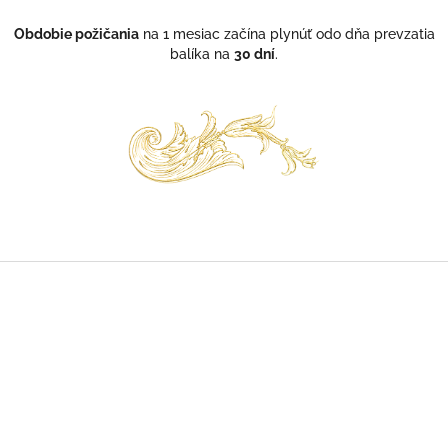
Obdobie požičania
na 1 mesiac začína plynúť odo dňa prevzatia
balíka na
30 dní
.
Z
á
p
ä
t
i
e