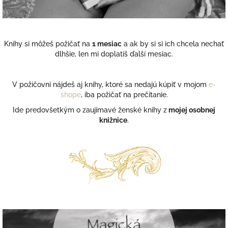
Knihy si môžeš požičať na
1 mesiac
a ak by si si ich chcela nechať
dlhšie, len mi doplatíš ďalší mesiac.
V požičovni nájdeš aj knihy, ktoré sa nedajú kúpiť v mojom
e-
shope
, iba požičať na prečítanie.
Ide predovšetkým o zaujímavé ženské knihy z
mojej osobnej
knižnice
.