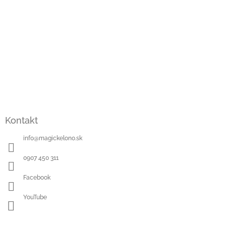
Kontakt
info
@
magickelono.sk
0907 450 311
Facebook
YouTube