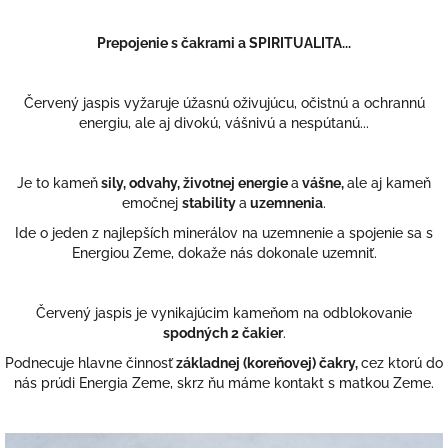
Prepojenie s čakrami a SPIRITUALITA...
Červený jaspis vyžaruje úžasnú oživujúcu, očistnú a ochrannú
energiu, ale aj divokú, vášnivú a nespútanú...
Je to kameň
sily, odvahy, životnej energie
a
vášne,
ale aj kameň
emočnej
stability
a
uzemnenia
.
Ide o jeden z najlepších minerálov na uzemnenie a spojenie sa s
Energiou Zeme, dokaže nás dokonale uzemniť.
Červený jaspis je vynikajúcim kameňom na odblokovanie
spodných 2 čakier
.
Podnecuje hlavne činnosť
základnej (koreňovej) č
akry,
cez ktorú do
nás prúdi Energia Zeme, skrz ňu máme kontakt s matkou Zeme.