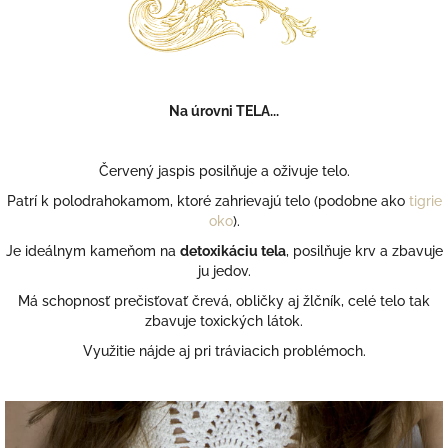
Na úrovni TELA...
Červený jaspis posilňuje a oživuje telo.
Patrí k polodrahokamom, ktoré zahrievajú telo (podobne ako
tigrie
oko
).
Je ideálnym kameňom na
detoxikáciu tela
, posilňuje krv a zbavuje
ju jedov.
Má schopnosť prečisťovať črevá, obličky aj žlčník, celé telo tak
zbavuje toxických látok.
Využitie nájde aj pri tráviacich problémoch.