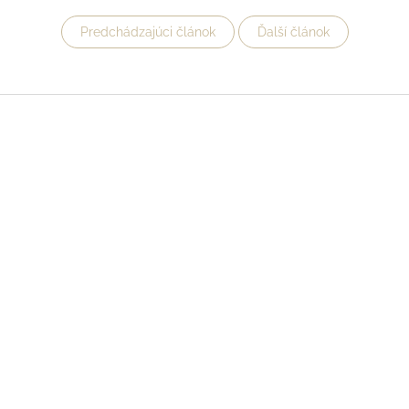
Predchádzajúci článok
Ďalší článok
Z
á
p
ä
t
i
e