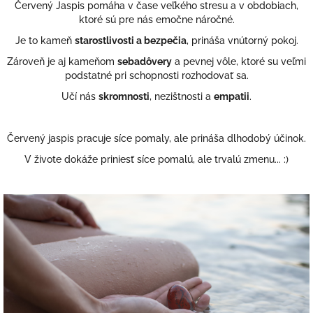
Červený Jaspis
pomáha v čase veľkého stresu a v obdobiach,
ktoré sú pre nás emočne náročné.
Je to kameň
starostlivosti a bezpečia
, prináša vnútorný pokoj.
Zároveň je aj kameňom
sebadôvery
a pevnej vôle, ktoré su veľmi
podstatné pri schopnosti rozhodovať sa.
Učí nás
skromnosti
, nezištnosti a
empatii
.
Červený jaspis pracuje síce pomaly, ale prináša dlhodobý účinok.
V živote dokáže priniesť síce pomalú, ale trvalú zmenu... :)