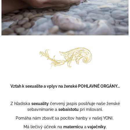
Vzťah k sexualite a v
plyv na ženské POHLAVNÉ ORGÁNY...
Z hľadiska
sexuality
červený jaspis posilňuje naše ženské
sebavnímanie a
sebaistotu
pri milovaní.
Pomáha nám zbaviť sa pocitov hanby v našej YONI.
Má liečivý účinok na
maternicu
a
vaječníky
.