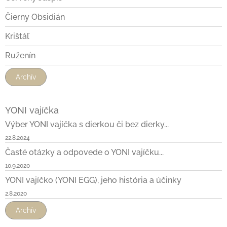
Čierny Obsidián
Krištáľ
Ruženín
Archív
YONI vajíčka
Výber YONI vajíčka s dierkou či bez dierky...
22.8.2024
Časté otázky a odpovede o YONI vajíčku...
10.9.2020
YONI vajíčko (YONI EGG), jeho história a účinky
2.8.2020
Archív