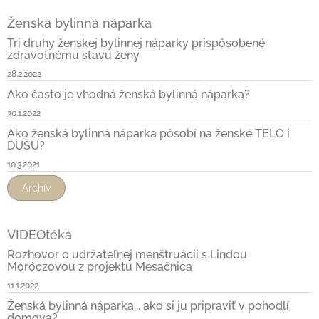
Ženská bylinná náparka
Tri druhy ženskej bylinnej náparky prispôsobené
zdravotnému stavu ženy
28.2.2022
Ako často je vhodná ženská bylinná náparka?
30.1.2022
Ako ženská bylinná náparka pôsobí na ženské TELO i
DUŠU?
10.3.2021
Archív
VIDEOtéka
Rozhovor o udržateľnej menštruácii s Lindou
Moróczovou z projektu Mesačnica
11.1.2022
Ženská bylinná náparka... ako si ju pripraviť v pohodlí
domova?