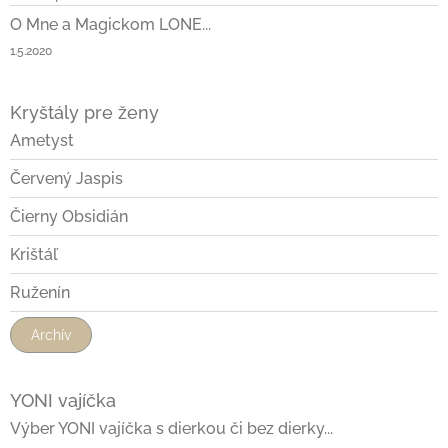
O Mne a Magickom LONE...
1.5.2020
Kryštály pre ženy
Ametyst
Červený Jaspis
Čierny Obsidián
Krištáľ
Ruženín
Archív
YONI vajíčka
Výber YONI vajíčka s dierkou či bez dierky...