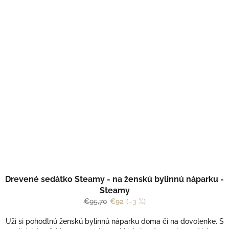
Drevené sedátko Steamy - na ženskú bylinnú náparku -
Steamy
€95,70
€92
(–3 %)
Uži si pohodlnú ženskú bylinnú náparku doma či na dovolenke. S