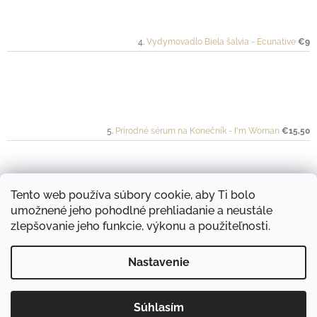
Vydymovadlo Biela šalvia - Ecunative
€9
Prírodné sérum na Konečník - I'm Woman
€15,50
Tento web používa súbory cookie, aby Ti bolo
umožnené jeho pohodlné prehliadanie a neustále
Bylinná relaxačná zmes Láska - na ženskú bylinnú náparku - Steamy
€15
zlepšovanie jeho funkcie, výkonu a použiteľnosti.
Nastavenie
Nakukni aj na Youtube kanál "Magické LONO"
Navštív aj náš druhý ekologický rodinný e-shop "Naturálno"
Súhlasím