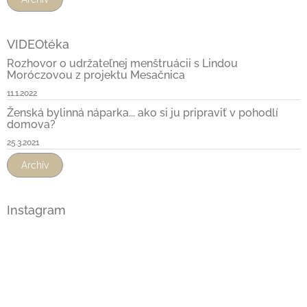
VIDEOtéka
Rozhovor o udržateľnej menštruácii s Lindou
Moróczovou z projektu Mesačnica
11.1.2022
Ženská bylinná náparka... ako si ju pripraviť v pohodlí
domova?
25.3.2021
Archív
Instagram