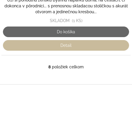
Uži si pohodlnú ženskú bylinnú náparku doma, na cestách, či
dokonca v pôrodnici... s prenosnou skladacou stoličkou s akurát
otvorom a jedinečnou kresbou...
SKLADOM
(1 KS)
Do košíka
Detail
8
položiek celkom
O
v
l
á
Z
d
á
a
p
c
ä
i
t
e
i
p
r
e
v