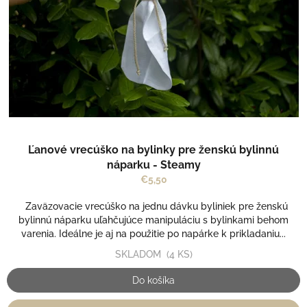
r
v
o
d
u
k
t
o
v
Ľanové vrecúško na bylinky pre ženskú bylinnú
náparku - Steamy
€5,50
Zaväzovacie vrecúško na jednu dávku byliniek pre ženskú
bylinnú náparku uľahčujúce manipuláciu s bylinkami behom
varenia. Ideálne je aj na použitie po napárke k prikladaniu...
SKLADOM
(4 KS)
Do košíka