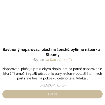
Bavlnený naparovací plášť na ženskú bylinnú náparku -
Steamy
€54,50
€49
(až –10 %)
od
Naparovací plášť je praktickým doplnkom na parné naparovanie,
ktorý Ti umožní využiť pôsobenie pary nielen v oblasti intímnych
partií, ale tiež na pokožku celého tela. Vďaka...
SKLADOM
(1 KS)
Detail