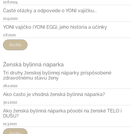
22.8.2024
Časté otázky a odpovede o YONI vajíčku...
10.9.2020
YONI vajíčko (YONI EGG), jeho história a účinky
2.8.2020
Archív
Ženská bylinná náparka
Tri druhy ženskej bylinnej náparky prispôsobené
zdravotnému stavu ženy
28.2.2022
Ako často je vhodná ženská bylinná náparka?
30.1.2022
Ako ženská bylinná náparka pôsobí na ženské TELO i
DUŠU?
10.3.2021
Archív