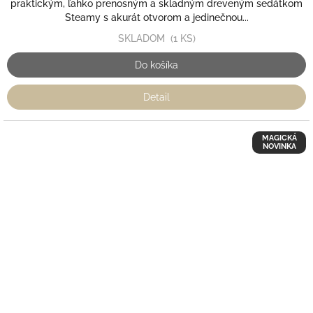
praktickým, ľahko prenosným a skladným dreveným sedátkom
Steamy s akurát otvorom a jedinečnou...
SKLADOM
(1 KS)
Do košíka
Detail
MAGICKÁ
NOVINKA