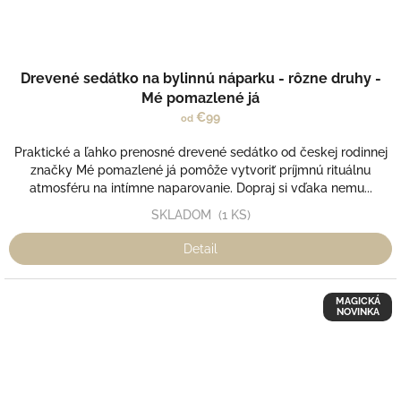
Drevené sedátko na bylinnú náparku - rôzne druhy -
Mé pomazlené já
€99
od
Praktické a ľahko prenosné drevené sedátko od českej rodinnej
značky Mé pomazlené já pomôže vytvoriť príjmnú rituálnu
atmosféru na intímne naparovanie. Dopraj si vďaka nemu...
SKLADOM
(1 KS)
Detail
MAGICKÁ
NOVINKA