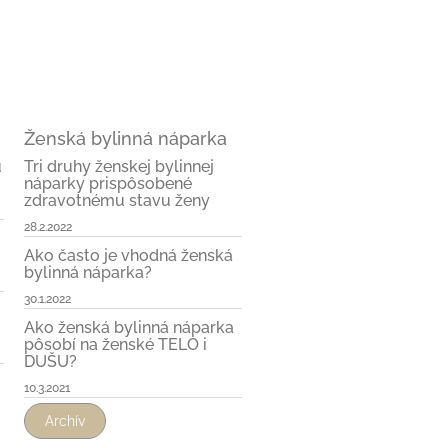
Ženská bylinná náparka
u
Tri druhy ženskej bylinnej
náparky prispôsobené
zdravotnému stavu ženy
28.2.2022
Ako často je vhodná ženská
bylinná náparka?
30.1.2022
Ako ženská bylinná náparka
pôsobí na ženské TELO i
DUŠU?
10.3.2021
Archív