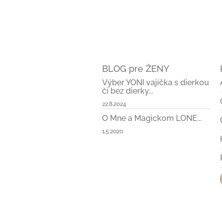
BLOG pre ŽENY
Výber YONI vajíčka s dierkou
či bez dierky...
22.8.2024
O Mne a Magickom LONE...
1.5.2020