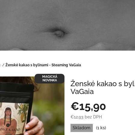
o
/
Ženské kakao s bylinami - Steaming VaGaia
MAGICKÁ
NOVINKA
Ženské kakao s byl
VaGaia
€15,90
€12,93 bez DPH
Jednotková
Skladom
(1 ks)
cena: