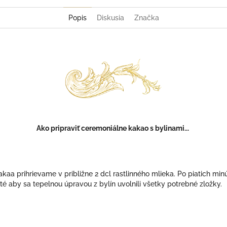
Popis
Diskusia
Značka
Ako pripraviť ceremoniálne kakao s bylinami...
akaa prihrievame v približne 2 dcl rastlinného mlieka. Po piatich m
té aby sa tepelnou úpravou z bylín uvolnili všetky potrebné zložky.