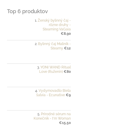
Top 6 produktov
Ženský bylinný čaj -
rôzne druhy -
Steaming VaGaia
€8,90
Bylinný čaj Maliník -
Steamy
€12
YONI WAND Ritual
Love (Ruženín)
€80
Vydymovadlo Biela
šalvia - Ecunative
€9
Prírodné sérum na
Konečník - I'm Woman
€15,50