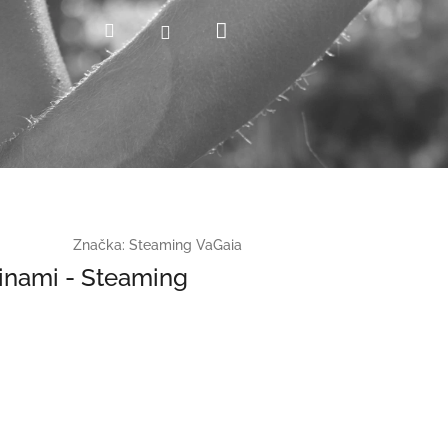
Nákupný
Hľadať
Prihlásenie
košík
Značka:
Steaming VaGaia
inami - Steaming