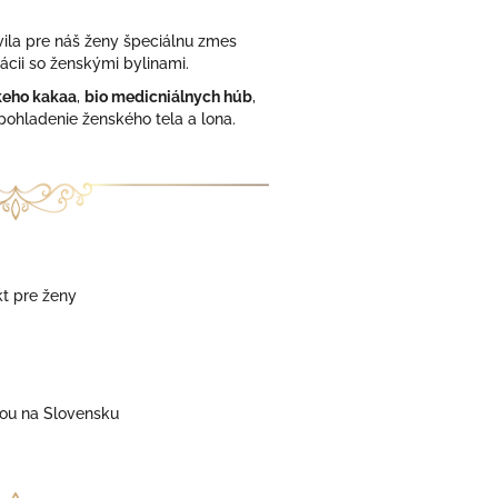
vila pre náš ženy špeciálnu zmes
cii so ženskými bylinami.
keho kakaa
,
bio medicniálnych húb
,
pohladenie ženského tela a lona.
t pre ženy
ou na Slovensku