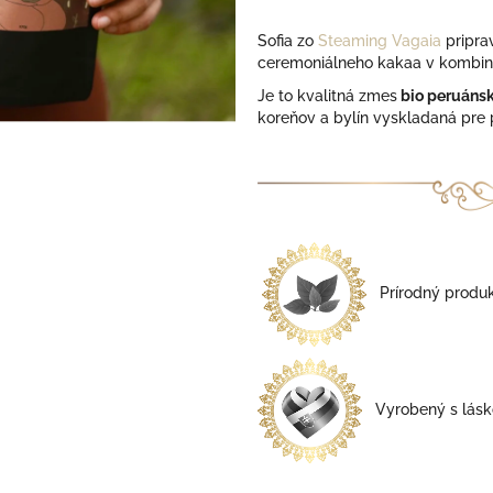
Sofia zo
Steaming Vagaia
pripra
ceremoniálneho kakaa v kombiná
Je to kvalitná zmes
bio peruáns
koreňov a bylín vyskladaná pre 
Prírodný produk
Vyrobený s lásk