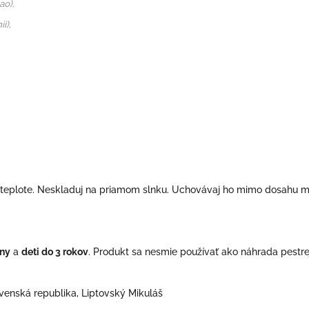
ao),
i),
 teplote. Neskladuj na priamom slnku.
Uchovávaj ho mimo dosahu ma
eny
a
deti do 3 rokov
.
Produkt sa nesmie používať ako náhrada pestre
venská republika, Liptovský Mikuláš