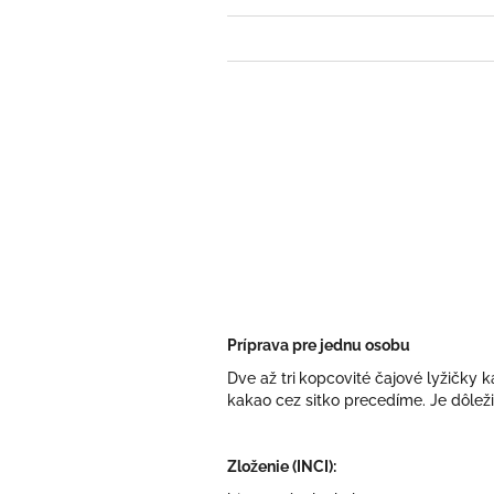
Príprava pre jednu osobu
Dve až tri
kopcovité čajové lyžičky k
kakao cez sitko precedíme. Je dôleži
Zloženie (INCI):