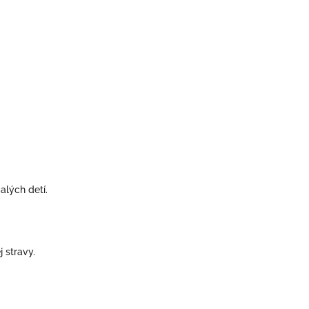
lých detí.
j stravy.