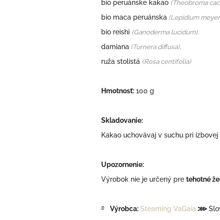
bio peruánske kakao
(Theobroma cac
bio maca peruánska
(Lepidium meyeni
bio reishi
(Ganoderma lucidum),
damiana
(Turnera diffusa),
ruža stolistá
(Rosa centifolia)
Hmotnosť:
100 g
Skladovanie:
Kakao uchovávaj v suchu pri izbovej
Upozornenie:
Výrobok nie je určený pre
tehotné ž
࿔
Výrobca:
Steaming VaGaia
⋙
Slo