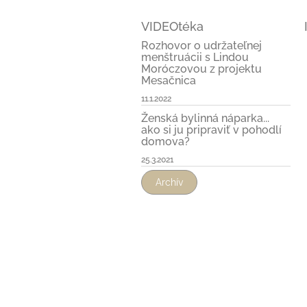
VIDEOtéka
Rozhovor o udržateľnej
menštruácii s Lindou
Moróczovou z projektu
Mesačnica
11.1.2022
Ženská bylinná náparka...
ako si ju pripraviť v pohodlí
domova?
25.3.2021
Archív