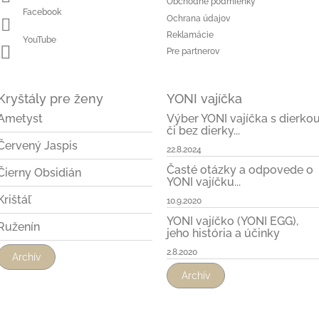
Obchodné podmienky
Facebook
Ochrana údajov
Reklamácie
YouTube
Pre partnerov
Kryštály pre ženy
YONI vajíčka
Ametyst
Výber YONI vajíčka s dierko
či bez dierky...
Červený Jaspis
22.8.2024
Časté otázky a odpovede o
Čierny Obsidián
YONI vajíčku...
Krištáľ
10.9.2020
YONI vajíčko (YONI EGG),
Ruženín
jeho história a účinky
2.8.2020
Archív
Archív