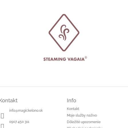
Kontakt
Info
Kontakt
info
@
magickelono.sk
Moje služby naživo
0907 450 311
Dôležité upozornenie