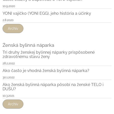
10.9.2020
YONI vajíčko (YONI EGG), jeho história a účinky
2.8.2020
Archív
Ženská bylinná náparka
Tri druhy ženskej bylinnej náparky prispôsobené
zdravotnému stavu ženy
28.2.2022
Ako často je vhodná ženská bylinná náparka?
30.1.2022
Ako ženská bylinná náparka pôsobí na ženské TELO i
DUŠU?
10.3.2021
Archív