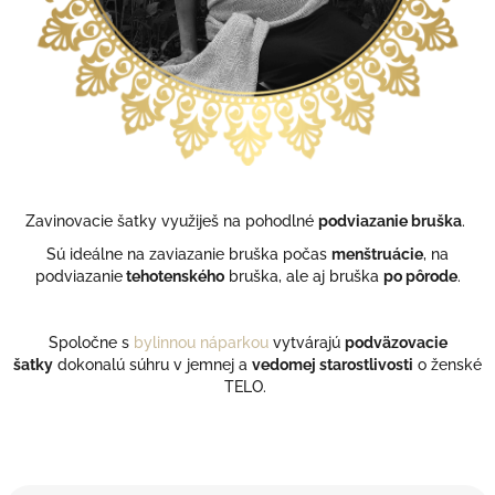
Zavinovacie šatky využiješ na pohodlné
podviazanie bruška
.
Sú ideálne na zaviazanie bruška počas
menštruácie
, na
podviazanie
tehotenského
bruška, ale aj bruška
po pôrode
.
Spoločne s
bylinnou náparkou
vytvárajú
podväzovacie
šatky
dokonalú súhru v jemnej a
vedomej starostlivosti
o ženské
TELO.