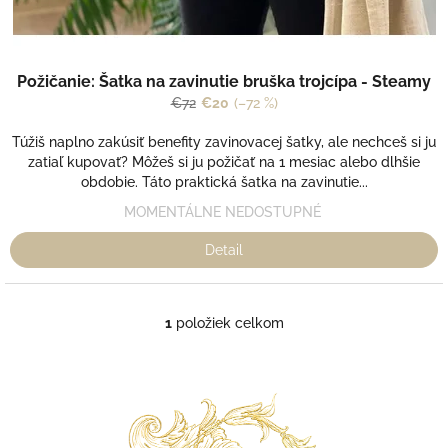
o
v
Požičanie: Šatka na zavinutie bruška trojcípa - Steamy
€72
€20
(–72 %)
Túžiš naplno zakúsiť benefity zavinovacej šatky, ale nechceš si ju
zatiaľ kupovať? Môžeš si ju požičať na 1 mesiac alebo dlhšie
obdobie. Táto praktická šatka na zavinutie...
MOMENTÁLNE NEDOSTUPNÉ
Detail
1
položiek celkom
O
v
l
á
d
a
c