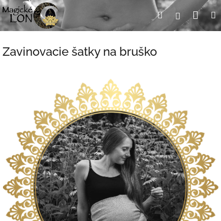
Prejsť
Nák
Hľadať
Prihlásen
na
obsah
koší
Zavinovacie šatky na bruško