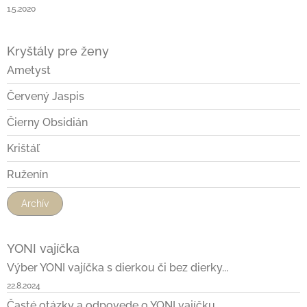
1.5.2020
Kryštály pre ženy
Ametyst
Červený Jaspis
Čierny Obsidián
Krištáľ
Ruženín
Archív
YONI vajíčka
Výber YONI vajíčka s dierkou či bez dierky...
22.8.2024
Časté otázky a odpovede o YONI vajíčku...