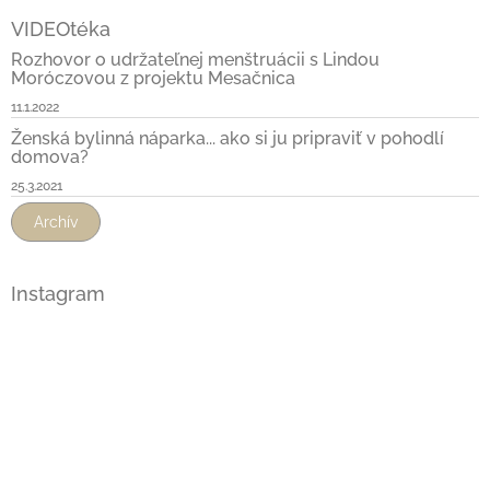
VIDEOtéka
Rozhovor o udržateľnej menštruácii s Lindou
Moróczovou z projektu Mesačnica
11.1.2022
Ženská bylinná náparka... ako si ju pripraviť v pohodlí
domova?
25.3.2021
Archív
Instagram