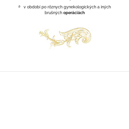
࿔ v období po rôznych gynekologických a iných
brušných
operáciách
Z
á
p
ä
t
i
e