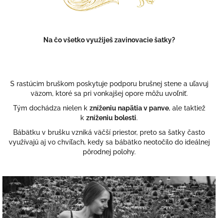
i
e
p
r
Na čo všetko využiješ zavinovacie šatky?
v
k
y
v
ý
S rastúcim bruškom poskytuje podporu brušnej stene a uľavuj
p
väzom, ktoré sa pri vonkajšej opore môžu uvoľniť.
i
Tým dochádza nielen k
zníženiu napätia v panve
, ale taktiež
s
u
k
zníženiu bolesti
.
Bábätku v brušku vzniká väčší priestor, preto sa šatky často
využívajú aj vo chvíľach, kedy sa bábätko neotočilo do ideálnej
pôrodnej polohy.