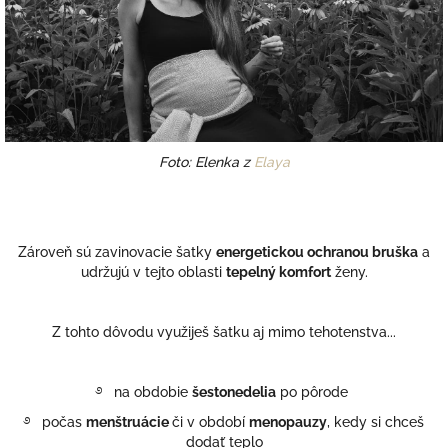
Foto: Elenka z
Elaya
Zároveň sú zavinovacie šatky
energetickou ochranou bruška
a
udržujú v tejto oblasti
tepelný komfort
ženy.
Z tohto dôvodu využiješ šatku aj mimo tehotenstva...
࿔ na obdobie
šestonedelia
po pôrode
࿔ počas
menštruácie
či v období
menopauzy
, kedy si chceš
dodať teplo