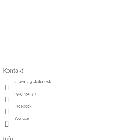
Kontakt
info
@
magickelono.sk
0907 450 311
Facebook
YouTube
Info