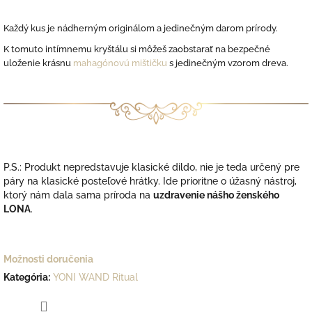
Každý kus je nádherným originálom a jedinečným darom prírody.
K tomuto intímnemu kryštálu si môžeš zaobstarať na bezpečné
uloženie krásnu
mahagónovú mištičku
s jedinečným vzorom dreva.
P.S.: Produkt nepredstavuje klasické dildo, nie je teda určený pre
páry na klasické posteľové hrátky. Ide prioritne o úžasný nástroj,
ktorý nám dala sama príroda na
uzdravenie nášho ženského
LONA
.
Možnosti doručenia
Kategória
:
YONI WAND Ritual