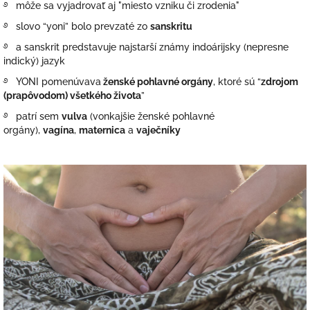
࿔ môže sa vyjadrovať aj "miesto vzniku či zrodenia"
࿔ slovo “yoni” bolo prevzaté zo
sanskritu
࿔ a sanskrit predstavuje najstarší známy indoárijsky (nepresne
indický) jazyk
࿔ YONI
pomenúvava
ženské pohlavné orgány
, ktoré sú “
zdrojom
(prapôvodom) všetkého života
”
࿔ patrí sem
vulva
(vonkajšie ženské pohlavné
orgány),
vagína
,
maternica
a
vaječníky