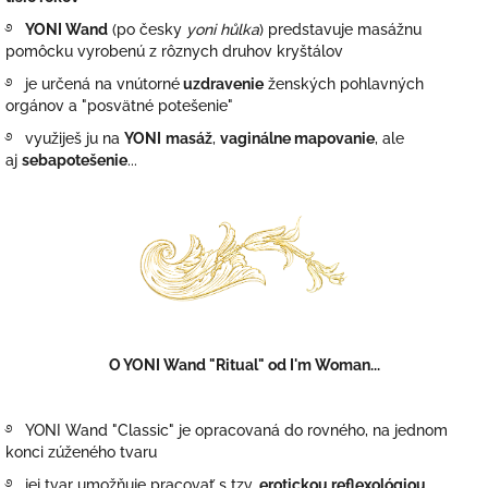
࿔
YONI Wand
(po česky
yoni hůlka
)
predstavuje masážnu
pomôcku vyrobenú z rôznych druhov kryštálov
࿔ je určená na vnútorné
uzdravenie
ženských pohlavných
orgánov a "posvätné potešenie"
࿔ využiješ ju na
YONI
masáž
,
vaginálne mapovanie
, ale
aj
sebapotešenie
...
O YONI Wand "Ritual"
od I'm Woman...
࿔ YONI Wand "Classic" je opracovaná do rovného, na jednom
konci zúženého tvaru
࿔ jej tvar umožňuje pracovať s tzv.
erotickou reflexológiou