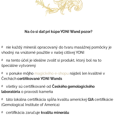
Na čo si dať pri kúpe YONI Wand pozor?
࿔ nie každý minerál opracovaný do tvaru masážnej pomôcky je
vhodný na vnútorné použitie v našej citlivej YONI
࿔ na tento účel je ideálne zvoliť si produkt, ktorý bol na to
špeciálne vytvorený
࿔ v ponuke môjho
magického e-shopu
nájdeš len kvalitné v
Čechách
certifikované YONI Wands
࿔ všetky sú certifikované od
Českého gemologického
laboratória
o pravosti kameňa
࿔ táto lokálna certifikácia spĺňa kvalitu americkej
GIA
certifikácie
(Gemological Institute of America)
࿔ c
ertifikácia zaručuje
kvalitu minerálu