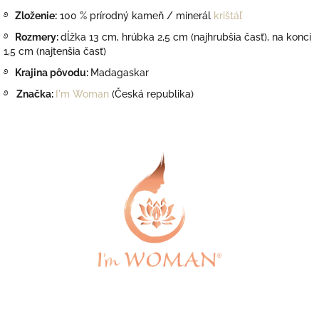
࿔
Zloženie:
100 % prírodný kameň / minerál
krištáľ
࿔
Rozmery:
dĺžka 13 cm, hrúbka 2,5 cm (najhrubšia časť), na konci
1,5 cm (najtenšia časť)
࿔
Krajina pôvodu:
Madagaskar
࿔
Značka:
I'm Woman
(Česká republika)