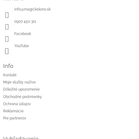
info
@
magickelono.sk
0907 450 311
Facebook
YouTube
Info
Kontakt
Moje služby naživo
Dôležité upozornenie
Obchodné podmienky
Ochrana údajov
Reklamácie
Pre partnerov
Vyhľadávanie