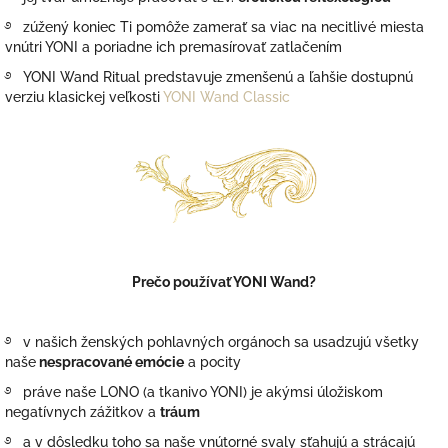
࿔ zúžený koniec Ti pomôže zamerať sa viac na necitlivé miesta
vnútri YONI a poriadne ich premasírovať zatlačením
࿔ YONI Wand Ritual predstavuje zmenšenú a ľahšie dostupnú
verziu klasickej veľkosti
YONI Wand Classic
Prečo používať YONI Wand?
࿔ v našich ženských pohlavných orgánoch sa usadzujú všetky
naše
nespracované emócie
a pocity
࿔ práve naše LONO (a tkanivo YONI) je akýmsi úložiskom
negatívnych zážitkov a
tráum
࿔ a v dôsledku toho sa naše vnútorné svaly sťahujú a strácajú