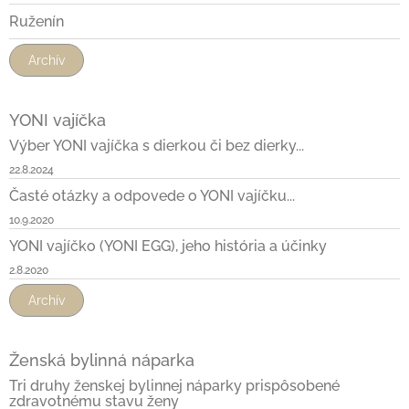
Ruženín
Archív
YONI vajíčka
Výber YONI vajíčka s dierkou či bez dierky...
22.8.2024
Časté otázky a odpovede o YONI vajíčku...
10.9.2020
YONI vajíčko (YONI EGG), jeho história a účinky
2.8.2020
Archív
Ženská bylinná náparka
Tri druhy ženskej bylinnej náparky prispôsobené
zdravotnému stavu ženy