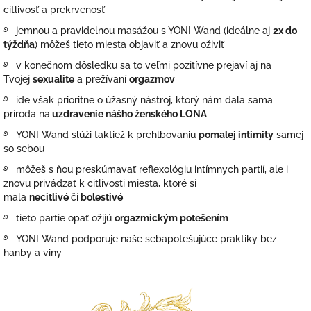
citlivosť a prekrvenosť
࿔ jemnou a pravidelnou masážou s YONI Wand (ideálne aj
2x do
týždňa
) môžeš tieto miesta objaviť a znovu oživiť
࿔ v konečnom dôsledku sa to veľmi pozitívne prejaví aj na
Tvojej
sexualite
a prežívaní
orgazmov
࿔ ide však prioritne o úžasný nástroj, ktorý nám dala sama
príroda na
uzdravenie nášho ženského LONA
࿔ YONI Wand slúži taktiež k prehlbovaniu
pomalej intimity
samej
so sebou
࿔ môžeš s ňou preskúmavať reflexológiu intímnych partií, ale i
znovu privádzať k citlivosti miesta, ktoré si
mala
necitlivé
či
bolestivé
࿔ tieto partie opäť ožijú
orgazmickým potešením
࿔ YONI Wand podporuje naše sebapotešujúce praktiky bez
hanby a viny