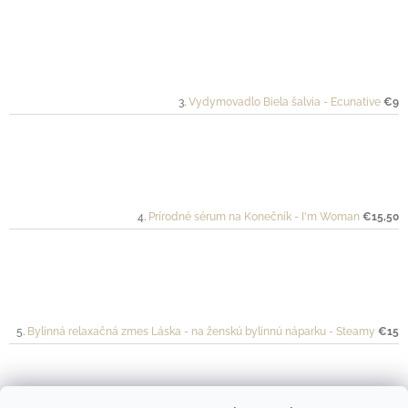
Vydymovadlo Biela šalvia - Ecunative
€9
Prírodné sérum na Konečník - I'm Woman
€15,50
Bylinná relaxačná zmes Láska - na ženskú bylinnú náparku - Steamy
€15