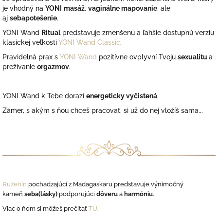
je vhodný na
YONI
masáž
,
vaginálne mapovanie
, ale
aj
sebapotešenie
.
YONI Wand
Ritual
predstavuje zmenšenú a ľahšie dostupnú verziu
klasickej veľkosti
YONI Wand Classic
.
Pravidelná prax
s
YONI Wand
pozitívne ovplyvní
Tvoju
sexualitu
a
prežívanie
orgazmov
.
YONI Wand k Tebe dorazí
energeticky vyčistená
.
Zámer, s akým s ňou chceš pracovať, si už do nej vložíš sama...
Ruženín
pochadzajúci z Madagaskaru predstavuje výnimočný
kameň
seba(lásky)
podporujúci
dôveru
a
harmóniu
.
Viac o ňom si môžeš prečítať
TU
.