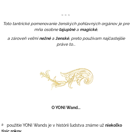
~ ~ ~
Toto tantrické pomenovanie ženských pohlavných orgánov je pre
mňa osobne
tajuplné
a
magické
,
a zároveň veľmi
nežné
a
ženské
, preto používam najčastejšie
práve to...
O YONI Wand...
࿔ použitie YONI Wands je v histórii ľudstva známe už
niekoľko
tisíc rokov