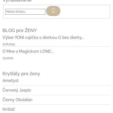
Hľadať
BLOG pre ŽENY
Výber YONI vajíčka s dierkou či bez dierky...
22.8.2024
O Mne a Magickom LONE...
1.5.2020
Kryštály pre ženy
Ametyst
Červený Jaspis
Čierny Obsidián
Krištáľ