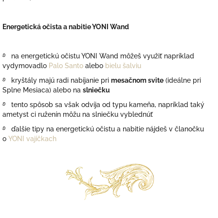
Energetická očista a nabitie YONI Wand
࿔ na energetickú očistu YONI Wand môžeš využiť napríklad
vydymovadlo
Palo Santo
alebo
bielu šalviu
࿔ kryštály majú radi nabíjanie pri
mesačnom svite
(ideálne pri
Splne Mesiaca) alebo na
slniečku
࿔ tento spôsob sa však odvíja od typu kameňa, napríklad taký
ametyst ci ruženín môžu na slniečku vyblednúť
࿔ ďalšie tipy na energetickú očistu a nabitie nájdeš v članočku
o
YONI vajíčkach