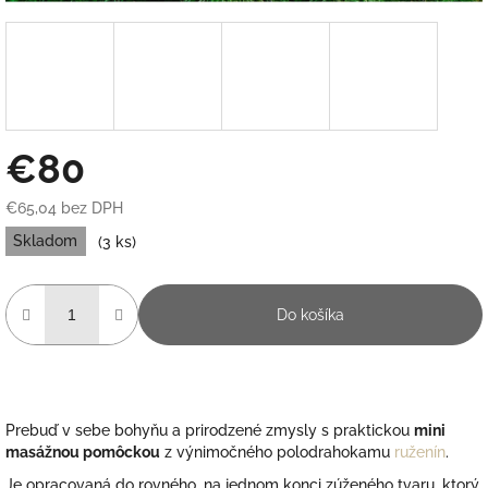
€80
€65,04 bez DPH
Jednotková
Skladom
(3 ks)
cena:
Do košíka
Prebuď v sebe bohyňu a prirodzené zmysly s praktickou
mini
masážnou pomôckou
z výnimočného polodrahokamu
ruženín
.
Je opracovaná do rovného, na jednom konci zúženého tvaru, ktorý