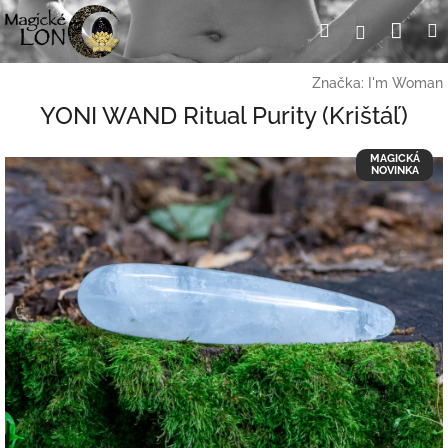
Prejsť
Nák
Hľadať
Prihlásen
na
obsah
koší
Značka:
I'm Woman
YONI WAND Ritual Purity (Krištáľ)
MAGICKÁ
NOVINKA