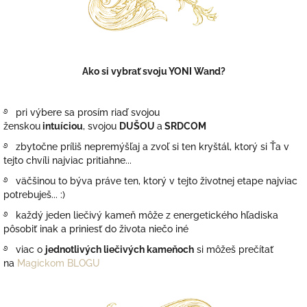
Ako si vybrať svoju YONI Wand?
࿔ pri výbere sa prosím riaď svojou
ženskou
intuíciou
, svojou
DUŠOU
a
SRDCOM
࿔ zbytočne príliš nepremýšľaj a zvoľ si ten kryštál, ktorý si Ťa v
tejto chvíli najviac pritiahne...
࿔ väčšinou to býva práve ten, ktorý v tejto životnej etape najviac
potrebuješ... :)
࿔ každý jeden liečivý kameň môže z energetického hľadiska
pôsobiť inak a priniesť do života niečo iné
࿔ viac o
jednotlivých liečivých kameňoch
si môžeš prečítať
na
Magickom BLOGU