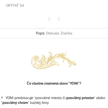
OPÝTAŤ SA
Facebook
Twitter
Popis
Diskusia
Značka
Čo vlastne znamená slovo "YONI"?
࿔
YONI predstavuje “posvätné miesto či
posvätný priestor
” alebo
"
posvätný chrám
” každej ženy