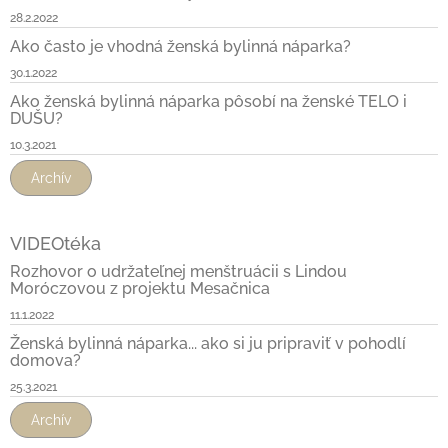
28.2.2022
Ako často je vhodná ženská bylinná náparka?
30.1.2022
Ako ženská bylinná náparka pôsobí na ženské TELO i
DUŠU?
10.3.2021
Archív
VIDEOtéka
Rozhovor o udržateľnej menštruácii s Lindou
Moróczovou z projektu Mesačnica
11.1.2022
Ženská bylinná náparka... ako si ju pripraviť v pohodlí
domova?
25.3.2021
Archív