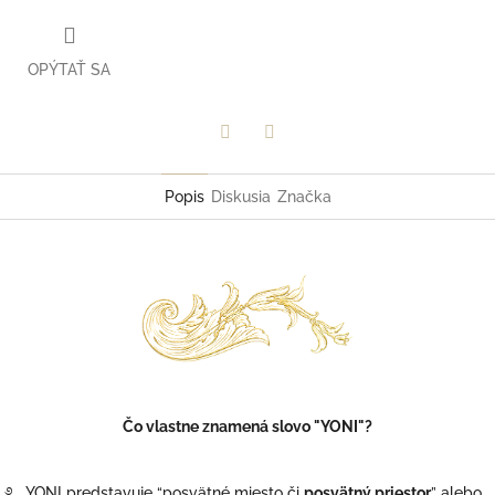
OPÝTAŤ SA
Facebook
Twitter
Popis
Diskusia
Značka
Čo vlastne znamená slovo "YONI"?
࿔
YONI predstavuje “posvätné miesto či
posvätný priestor
” alebo