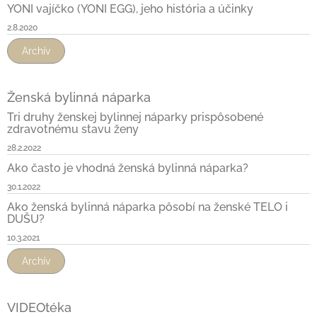
YONI vajíčko (YONI EGG), jeho história a účinky
2.8.2020
Archív
Ženská bylinná náparka
Tri druhy ženskej bylinnej náparky prispôsobené
zdravotnému stavu ženy
28.2.2022
Ako často je vhodná ženská bylinná náparka?
30.1.2022
Ako ženská bylinná náparka pôsobí na ženské TELO i
DUŠU?
10.3.2021
Archív
VIDEOtéka