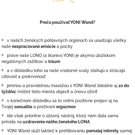
Prečo používať YONI Wand?
࿔ v našich ženských pohlavných orgánoch sa usadzujú všetky
naše
nespracované emócie
a pocity
࿔ práve naše LONO (a tkanivo YONI) je akýmsi úložiskom
negatívnych zážitkov a
tráum
࿔ a v dôsledku toho sa naše vnútorné svaly sťahujú a strácajú
citlivosť a prekrvenosť
࿔ jemnou a pravidelnou masážou s YONI Wand (ideálne aj
2x do
týždňa
) môžeš tieto miesta objaviť a znovu oživiť
࿔ v konečnom dôsledku sa to veľmi pozitívne prejaví aj na
Tvojej
sexualite
a prežívaní
orgazmov
࿔ ide však prioritne o úžasný nástroj, ktorý nám dala sama
príroda na
uzdravenie nášho ženského LONA
࿔ YONI Wand slúži taktiež k prehlbovaniu
pomalej intimity
samej