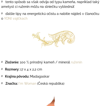
࿔ tento spôsob sa však odvíja od typu kameňa, napríklad taký
ametyst ci ruženín môžu na slniečku vyblednúť
࿔ ďalšie tipy na energetickú očistu a nabitie nájdeš v članočku
o
YONI vajíčkach
࿔
Zloženie:
100 % prírodný kameň / minerál
ruženín
࿔
Rozmery:
17 x 4 x 2,2 cm
࿔
Krajina pôvodu:
Madagaskar
࿔
Značka:
I'm Woman
(Česká republika)