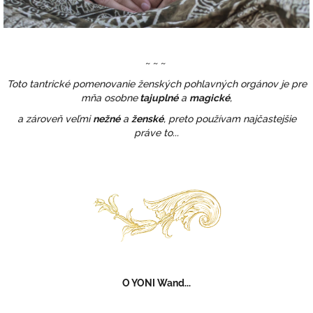
~
~
~
Toto tantrické pomenovanie ženských pohlavných orgánov je pre
mňa osobne
tajuplné
a
magické
,
a zároveň veľmi
nežné
a
ženské
, preto používam najčastejšie
práve to...
O YONI Wand...