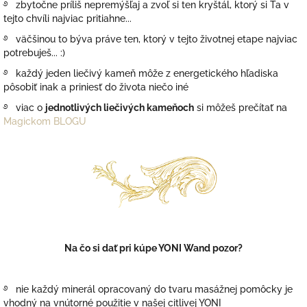
࿔ zbytočne príliš nepremýšľaj a zvoľ si ten kryštál, ktorý si Ťa v
tejto chvíli najviac pritiahne...
࿔ väčšinou to býva práve ten, ktorý v tejto životnej etape najviac
potrebuješ... :)
࿔ každý jeden liečivý kameň môže z energetického hľadiska
pôsobiť inak a priniesť do života niečo iné
࿔ viac o
jednotlivých liečivých kameňoch
si môžeš prečítať na
Magickom BLOGU
Na čo si dať pri kúpe YONI Wand pozor?
࿔ nie každý minerál opracovaný do tvaru masážnej pomôcky je
vhodný na vnútorné použitie v našej citlivej YONI