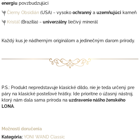
energiu
povzbudzujúci
༆
Čierny Obsidián
(USA) ~ vysoko
ochranný
a
uzemňujúci
kameň
༆
Kristáľ
(Brazília) ~
univerzálny
liečivý minerál
Každý kus je nádherným originálom a jedinečným darom prírody.
P.S.: Produkt nepredstavuje klasické dildo, nie je teda určený pre
páry na klasické posteľové hrátky. Ide prioritne o úžasný nástroj,
ktorý nám dala sama príroda na
uzdravenie nášho ženského
LONA
.
Možnosti doručenia
Kategória
:
YONI WAND Classic