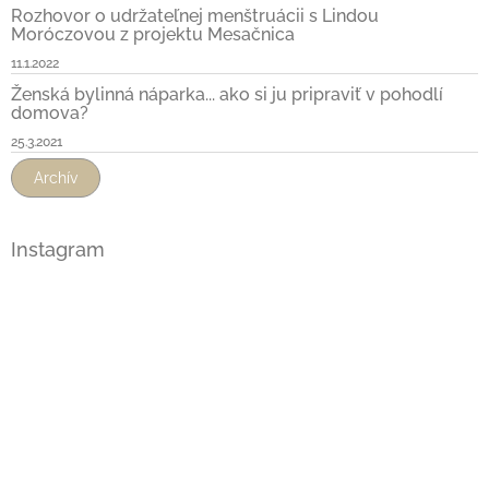
Rozhovor o udržateľnej menštruácii s Lindou
Moróczovou z projektu Mesačnica
11.1.2022
Ženská bylinná náparka... ako si ju pripraviť v pohodlí
domova?
25.3.2021
Archív
Instagram