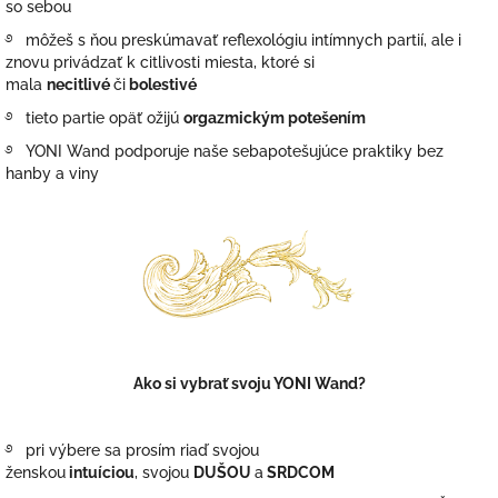
so sebou
࿔ môžeš s ňou preskúmavať reflexológiu intímnych partií, ale i
znovu privádzať k citlivosti miesta, ktoré si
mala
necitlivé
či
bolestivé
࿔ tieto partie opäť ožijú
orgazmickým potešením
࿔ YONI Wand podporuje naše sebapotešujúce praktiky bez
hanby a viny
Ako si vybrať svoju YONI Wand?
࿔ pri výbere sa prosím riaď svojou
ženskou
intuíciou
, svojou
DUŠOU
a
SRDCOM