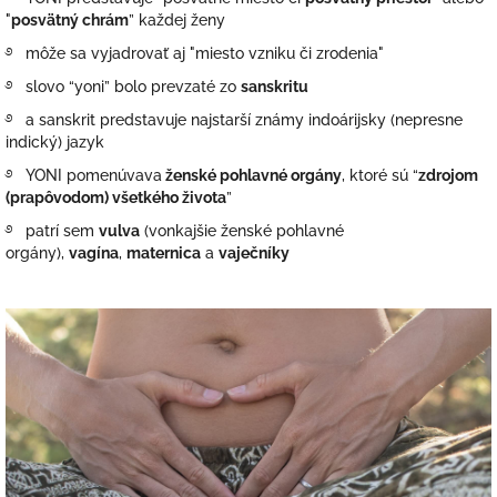
"
posvätný chrám
” každej ženy
࿔ môže sa vyjadrovať aj
"miesto vzniku či zrodenia"
࿔ slovo “yoni” bolo prevzaté zo
sanskritu
࿔ a sanskrit predstavuje najstarší známy indoárijsky (nepresne
indický) jazyk
࿔ YONI
pomenúvava
ženské pohlavné orgány
, ktoré sú “
zdrojom
(prapôvodom) všetkého života
”
࿔ patrí sem
vulva
(vonkajšie ženské pohlavné
orgány),
vagína
,
maternica
a
vaječníky