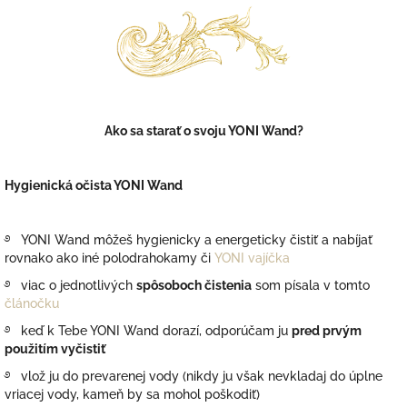
Ako sa starať o svoju YONI Wand?
Hygienická očista YONI Wand
࿔ YONI Wand môžeš hygienicky a energeticky čistiť a nabíjať
rovnako ako iné polodrahokamy či
YONI vajíčka
࿔ viac o jednotlivých
spôsoboch čistenia
som písala v tomto
článočku
࿔ keď k Tebe YONI Wand dorazí, odporúčam ju
pred prvým
použitím vyčistiť
࿔ vlož ju do prevarenej vody (nikdy ju však nevkladaj do úplne
vriacej vody, kameň by sa mohol poškodiť)