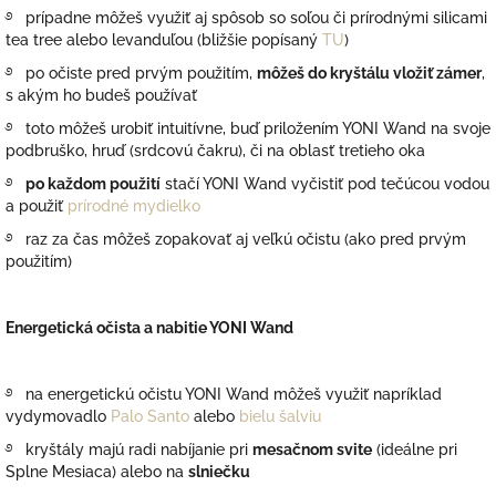
࿔ prípadne môžeš využiť aj spôsob so soľou či prírodnými silicami
tea tree alebo levanduľou (bližšie popísaný
TU
)
࿔ po očiste pred prvým použitím,
môžeš do kryštálu vložiť zámer
,
s akým ho budeš používať
࿔ toto môžeš urobiť intuitívne, buď priložením YONI Wand na svoje
podbruško, hruď (srdcovú čakru), či na oblasť tretieho oka
࿔
po každom použití
stačí YONI Wand vyčistiť pod tečúcou vodou
a použiť
prírodné mydielko
࿔ raz za čas môžeš zopakovať aj veľkú očistu (ako pred prvým
použitím)
Energetická očista a nabitie YONI Wand
࿔ na energetickú očistu YONI Wand môžeš využiť napríklad
vydymovadlo
Palo Santo
alebo
bielu šalviu
࿔ kryštály majú radi nabíjanie pri
mesačnom svite
(ideálne pri
Splne Mesiaca) alebo na
slniečku