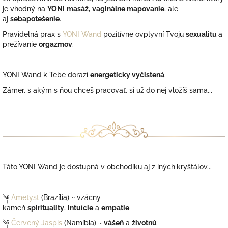
je vhodný na
YONI
masáž
,
vaginálne mapovanie
, ale
aj
sebapotešenie
.
Pravidelná prax s
YONI Wand
pozitívne ovplyvní Tvoju
sexualitu
a
prežívanie
orgazmov
.
YONI Wand k Tebe dorazí
energeticky vyčistená
.
Zámer, s akým s ňou chceš pracovať, si už do nej vložíš sama...
Táto YONI Wand je dostupná v obchodíku aj z iných
kryštálov...
༆
Ametyst
(Brazília) ~ vzácny
kameň
spirituality
,
intuície
a
empatie
༆
Červený Jaspis
(Namíbia) ~
vášeň
a
životnú