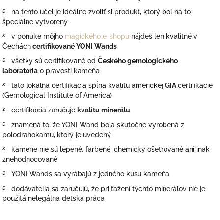
࿔ na tento účel je ideálne zvoliť si produkt, ktorý bol na to
špeciálne vytvorený
࿔ v ponuke môjho
magického e-shopu
nájdeš len kvalitné v
Čechách
certifikované YONI Wands
࿔ všetky sú certifikované od
Českého gemologického
laboratória
o pravosti kameňa
࿔ táto lokálna certifikácia spĺňa kvalitu americkej
GIA
certifikácie
(Gemological Institute of America)
࿔ c
ertifikácia zaručuje
kvalitu minerálu
࿔ znamená to, že YONI Wand bola skutočne vyrobená z
polodrahokamu, ktorý je uvedený
࿔ kamene
nie sú lepené, farbené, chemicky ošetrované ani inak
znehodnocované
࿔ YONI Wands sa vyrábajú z jedného kusu kameňa
࿔ dodávatelia sa zaručujú, že pri ťažení týchto minerálov nie je
použitá nelegálna detská práca