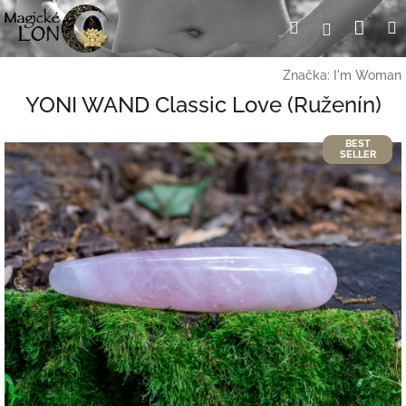
Prejsť
Nák
Hľadať
Prihlásen
na
obsah
koší
Značka:
I'm Woman
YONI WAND Classic Love (Ruženín)
BEST
SELLER