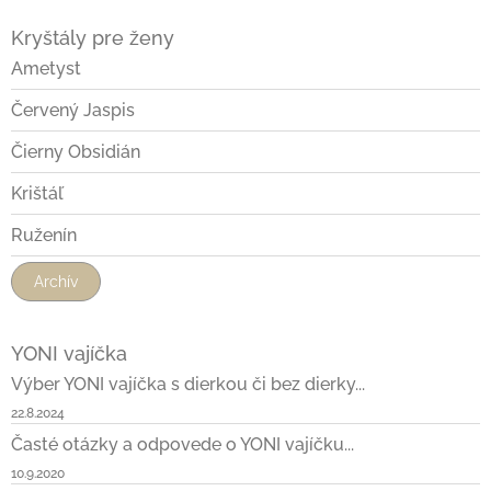
Kryštály pre ženy
Ametyst
Červený Jaspis
Čierny Obsidián
Krištáľ
Ruženín
Archív
YONI vajíčka
Výber YONI vajíčka s dierkou či bez dierky...
22.8.2024
Časté otázky a odpovede o YONI vajíčku...
10.9.2020