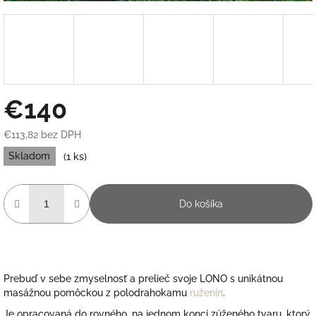
€140
€113,82 bez DPH
Jednotková
Skladom
(1 ks)
cena:
Do košíka
Prebuď v sebe zmyselnosť a prelieč svoje LONO s unikátnou
masážnou pomôckou
z polodrahokamu
ruženín
.
Je opracovaná
do rovného, na jednom konci zúženého tvaru
, ktorý