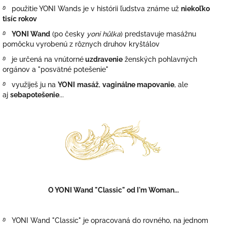
࿔ použitie YONI Wands je v histórii ľudstva známe už
niekoľko
tisíc rokov
࿔
YONI Wand
(po česky
yoni hůlka
)
predstavuje masážnu
pomôcku vyrobenú z rôznych druhov kryštálov
࿔ je určená na vnútorné
uzdravenie
ženských pohlavných
orgánov a
"posvätné potešenie"
࿔ využiješ ju na
YONI
masáž
,
vaginálne mapovanie
, ale
aj
sebapotešenie
...
O YONI Wand "Classic"
od I'm Woman...
࿔ YONI Wand "Classic" je opracovaná
do rovného, na jednom