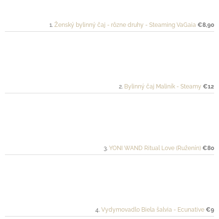
Ženský bylinný čaj - rôzne druhy - Steaming VaGaia
€8,90
Bylinný čaj Maliník - Steamy
€12
YONI WAND Ritual Love (Ruženín)
€80
Vydymovadlo Biela šalvia - Ecunative
€9