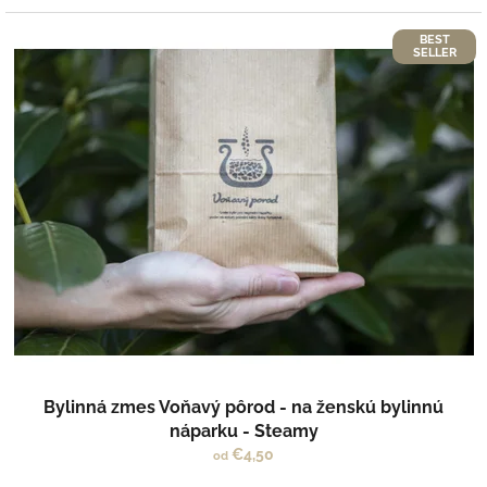
BEST
SELLER
Bylinná zmes Voňavý pôrod - na ženskú bylinnú
náparku - Steamy
€4,50
od