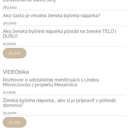
28.2.2022
Ako často je vhodná ženská bylinná náparka?
30.1.2022
Ako ženská bylinná náparka pôsobí na ženské TELO i
DUŠU?
10.3.2021
Archív
VIDEOtéka
Rozhovor o udržateľnej menštruácii s Lindou
Moróczovou z projektu Mesačnica
11.1.2022
Ženská bylinná náparka... ako si ju pripraviť v pohodlí
domova?
25.3.2021
Archív