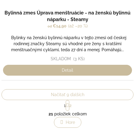
Bylinná zmes Úprava menštruácie - na ženskú bylinnú
náparku - Steamy
€14,90
(až –20 %)
od
Bylinky na ženskú bylinnú náparku v tejto zmesi od českej
rodinnej značky Steamy sú vhodné pre ženy s kratšími
menštruačnými cyklami, teda 27 dní a menej. Pomáhajú...
SKLADOM
(3 KS)
Detail
Načítať 9 ďalších
S
1
2
t
O
r
21
položiek celkom
v
á
l
Hore
n
á
k
o
d