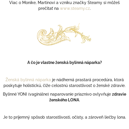
Viac o Monike, Martinovi a vzniku značky Steamy si môžeš
prečítať na
www.steamy.cz
.
A čo je vlastne ženská bylinná náparka?
Ženská bylinná náparka
je nádherná prastará procedúra, ktorá
poskytuje holistickú, čiže celostnú starostlivosť o ženské zdravie.
Bylinné YONI (vaginálne) naparovanie priaznivo ovlyvňuje
zdravie
ženského LONA
.
Je to príjemný spôsob starostlivosti, očisty, a zároveň liečby lona.