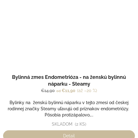
Bylinná zmes Endometrióza - na ženskú bylinnú
náparku - Steamy
€14,90
€11,90
(až –20 %)
od
Bylinky na ženskú bylinnú náparku v tejto zmesi od českej
rodinnej značky Steamy uľavujú od príznakov endometriózy.
Pôsobia protizápalovo,...
SKLADOM
(2 KS)
Detail