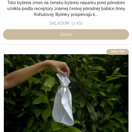
Táto bylinná zmes na ženskú bylinnú náparku pred pôrodom
vznikla podľa receptúry známej českej pôrodnej babice Anny
Kohutovej. Bylinky prispievajú k...
SKLADOM
(3 KS)
Detail
MÔJ TIP