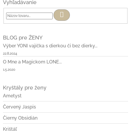
Vyhľadávanie
Hľadať
BLOG pre ŽENY
Výber YONI vajíčka s dierkou či bez dierky...
22.8.2024
O Mne a Magickom LONE...
1.5.2020
Kryštály pre ženy
Ametyst
Červený Jaspis
Čierny Obsidián
Krištáľ