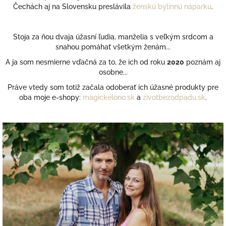
Čechách aj na Slovensku preslávila
ženskú bylinnú náparku
.
Stoja za ňou dvaja úžasní ľudia, manželia s veľkým srdcom a
snahou pomáhať všetkým ženám...
A ja som nesmierne vďačná za to, že ich od roku
2020
poznám aj
osobne...
Práve vtedy som totiž začala odoberať ich úžasné produkty pre
oba moje e-shopy:
magickelono.sk
a
zivotbezodpadu.sk
.