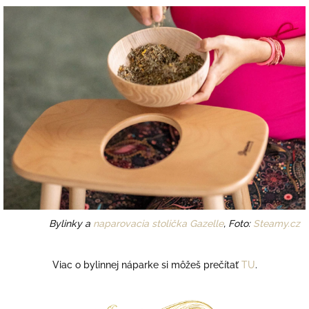
Bylinky a
naparovacia stolička Gazelle
, Foto:
Steamy.cz
Viac o bylinnej náparke si môžeš prečítať
TU
.