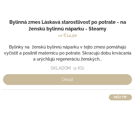
Bylinná zmes Láskavá starostlivosť po potrate - na
ženskú bylinnú náparku - Steamy
€14,90
od
Bylinky na ženskú bylinnú náparku v tejto zmesi pomáhajú
vyčistiť a posilniť maternicu po potrate. Skracujú dobu krvácania
a urýchľujú regeneráciu ženských...
SKLADOM
(2 KS)
Detail
MÔJ TIP