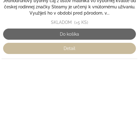
Jednodruhový bylinný čaj z listov maliníka vo výbornej kvalite od
českej rodinnej značky Steamy je určený k vnútornému užívaniu.
Využiješ ho v období pred pôrodom, v...
SKLADOM
(>5 KS)
Do košíka
Detail