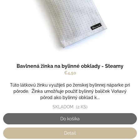
r
k
o
t
d
o
u
v
k
t
o
v
Bavlnená žinka na bylinné obklady - Steamy
€4,50
Túto látkovú žinku využiješ po ženskej bylinnej náparke pri
pôrode. Žinka umožňuje použiť bylinný balíček Voňavý
pôrod ako bylinný obklad k...
SKLADOM
(2 KS)
Do košíka
Detail