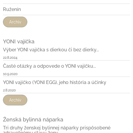
Ruženín
Archív
YONI vajíčka
Výber YONI vajíčka s dierkou či bez dierky...
22.8.2024
Časté otázky a odpovede o YONI vajíčku...
10.9.2020
YONI vajíčko (YONI EGG), jeho história a účinky
2.8.2020
Archív
Ženská bylinná náparka
Tri druhy ženskej bylinnej náparky prispôsobené
zdravotnému stavu ženy