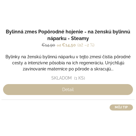
Bylinná zmes Popôrodné hojenie - na ženskú bylinnú
náparku - Steamy
€14,90
€14,50
(až –2 %)
od
Bylinky na ženskú bylinnú náparku v tejto zmesi čistia pôrodné
cesty a intenzívne pôsobia na ich regeneráciu. Urýchľujú
zavinovanie maternice po pôrode a skracujú...
SKLADOM
(1 KS)
Detail
MÔJ TIP