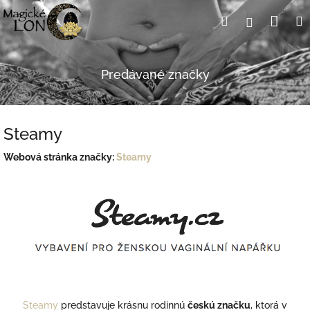
Prejsť
Nák
Hľadať
Prihlásen
na
obsah
koší
Predávané značky
Steamy
Webová stránka značky:
Steamy
Steamy
predstavuje krásnu rodinnú
českú značku
, ktorá v