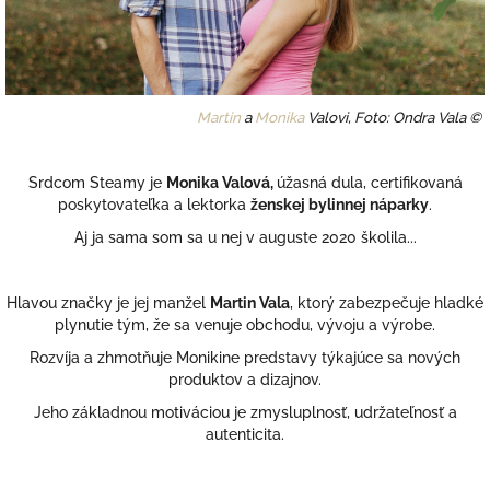
Martin
a
Monika
Valovi, Foto: Ondra Vala ©
Srdcom Steamy je
Monika Valová,
úžasná dula, certifikovaná
poskytovateľka a lektorka
ženskej bylinnej náparky
.
Aj ja sama som sa u nej v auguste 2020 školila...
Hlavou značky je jej manžel
Martin Vala
, ktorý zabezpečuje hladké
plynutie tým, že sa venuje obchodu, vývoju a výrobe.
Rozvíja a zhmotňuje Monikine predstavy týkajúce sa nových
produktov a dizajnov.
Jeho základnou motiváciou je zmysluplnosť, udržateľnosť a
autenticita.