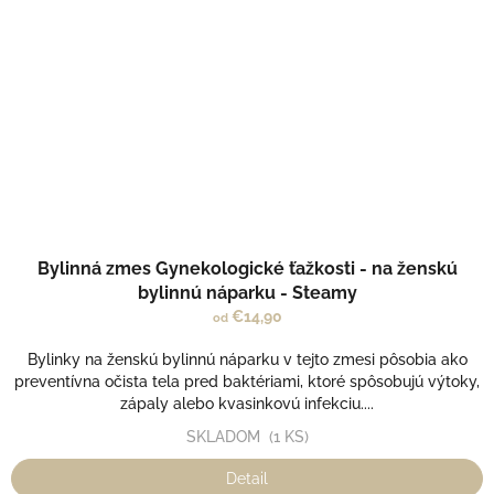
Bylinná zmes Gynekologické ťažkosti - na ženskú
bylinnú náparku - Steamy
€14,90
od
Bylinky na ženskú bylinnú náparku v tejto zmesi pôsobia ako
preventívna očista tela pred baktériami, ktoré spôsobujú výtoky,
zápaly alebo kvasinkovú infekciu....
SKLADOM
(1 KS)
Detail