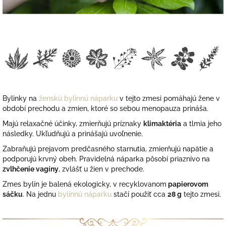
Bylinky na
ženskú bylinnú náparku
v tejto zmesi pomáhajú žene v
období prechodu a zmien, ktoré so sebou menopauza prináša.
Majú relaxačné účinky, zmierňujú príznaky
klimaktéria
a tlmia jeho
následky.
Ukľudňujú a prinášajú uvoľnenie.
Zabraňujú prejavom predčasného starnutia, zmierňujú napätie a
podporujú krvný obeh.
Pravidelná náparka pôsobí priaznivo na
zvlhčenie vagíny
, zvlášť u žien v prechode.
Zmes bylín je balená ekologicky, v recyklovanom
papierovom
sáčku
. Na jednu
bylinnú náparku
stačí použiť cca
28 g
tejto zmesi.