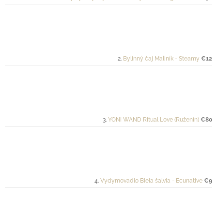
Bylinný čaj Maliník - Steamy
€12
YONI WAND Ritual Love (Ruženín)
€80
Vydymovadlo Biela šalvia - Ecunative
€9