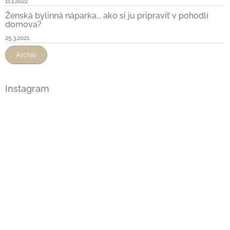
11.1.2022
Ženská bylinná náparka... ako si ju pripraviť v pohodlí
domova?
25.3.2021
Archív
Instagram