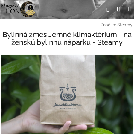
Prejsť
Nák
Hľadať
Prihlásen
na
obsah
koší
Značka:
Steamy
Bylinná zmes Jemné klimaktérium - na
ženskú bylinnú náparku - Steamy