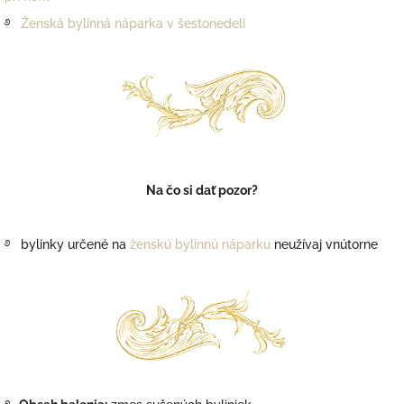
࿔
Ženská bylinná náparka v šestonedelí
Na čo si dať pozor?
࿔ bylinky určené na
ženskú bylinnú náparku
neužívaj vnútorne