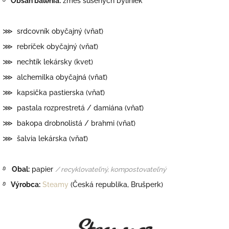
࿔
Obsah balenia:
zmes sušených byliniek
⋙ srdcovník obyčajný (vňať)
⋙ rebríček obyčajný (vňať)
⋙ nechtík lekársky (kvet)
⋙ alchemilka obyčajná (vňať)
⋙ kapsička pastierska (vňať)
⋙ pastala rozprestretá / damiána (vňať)
⋙ bakopa drobnolistá / brahmi (vňať)
⋙ šalvia lekárska (vňať)
࿔
Obal:
papier
/ recyklovateľný, kompostovateľný
࿔
Výrobca:
Steamy
(Česká republika, Brušperk)