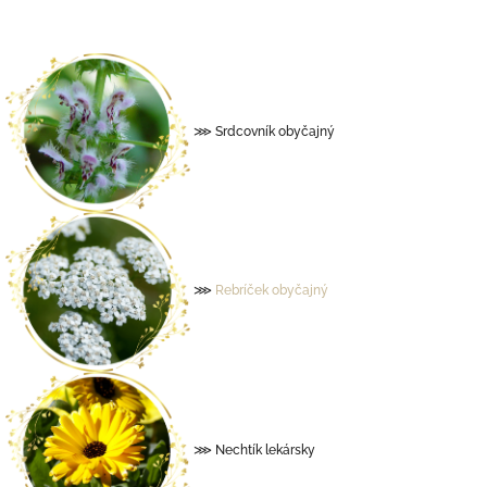
⋙ Srdcovník obyčajný
⋙
Rebríček
obyč
ajný
⋙ Nechtík lekársky