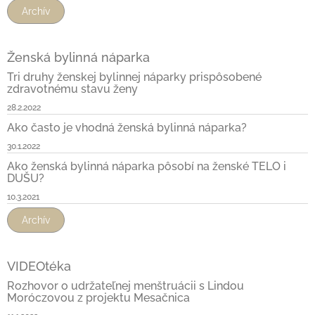
Archív
Ženská bylinná náparka
Tri druhy ženskej bylinnej náparky prispôsobené
zdravotnému stavu ženy
28.2.2022
Ako často je vhodná ženská bylinná náparka?
30.1.2022
Ako ženská bylinná náparka pôsobí na ženské TELO i
DUŠU?
10.3.2021
Archív
VIDEOtéka
Rozhovor o udržateľnej menštruácii s Lindou
Moróczovou z projektu Mesačnica