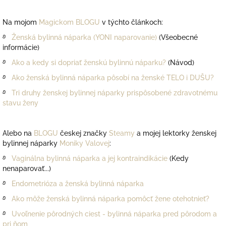
Na mojom
Magickom BLOGU
v týchto článkoch:
࿔
Ženská bylinná náparka (YONI naparovanie)
(Všeobecné
informácie)
࿔
Ako a kedy si dopriať ženskú bylinnú náparku?
(Návod)
࿔
Ako ženská bylinná náparka pôsobí na ženské TELO i DUŠU?
࿔
Tri druhy ženskej bylinnej náparky prispôsobené zdravotnému
stavu ženy
Alebo na
BLOGU
českej značky
Steamy
a mojej lektorky ženskej
bylinnej náparky
Moniky Valovej
:
࿔
Vaginálna bylinná náparka a jej kontraindikácie
(Kedy
nenaparovať...)
࿔
Endometrióza a ženská bylinná náparka
࿔
Ako môže ženská bylinná náparka pomôcť žene otehotnieť?
࿔
Uvoľnenie pôrodných ciest - bylinná náparka pred pôrodom a
pri ňom