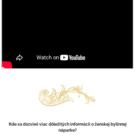
Kde sa dozvieš viac dôležitých informácii o ženskej bylinnej
náparke?