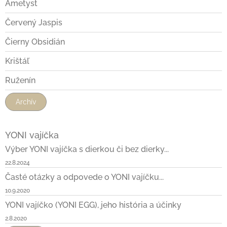
Ametyst
Červený Jaspis
Čierny Obsidián
Krištáľ
Ruženín
Archív
YONI vajíčka
Výber YONI vajíčka s dierkou či bez dierky...
22.8.2024
Časté otázky a odpovede o YONI vajíčku...
10.9.2020
YONI vajíčko (YONI EGG), jeho história a účinky
2.8.2020