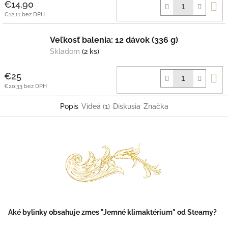
D
€14,90
k
€12,11 bez DPH
Veľkosť balenia: 12 dávok (336 g)
Skladom
(2 ks)
D
€25
k
€20,33 bez DPH
Popis
Videá (1)
Diskusia
Značka
Aké bylinky obsahuje zmes "Jemné klimaktérium" od Steamy?