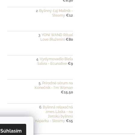
€8,90
Bylinný čaj Maliník -
Steamy
€12
YONI WAND Ritual
Love (Ruženín)
€80
Vydymovadlo Biela
šalvia - Ecunative
€9
Prírodné sérum na
Konečník - I'm Woman
€15,50
Bylinná relaxačná
zmes Láska - na
ženskú bylinnú
náparku - Steamy
€15
Súhlasím