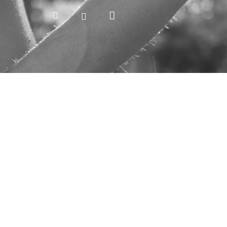
Nákupný
Hľadať
Prihlásenie
košík