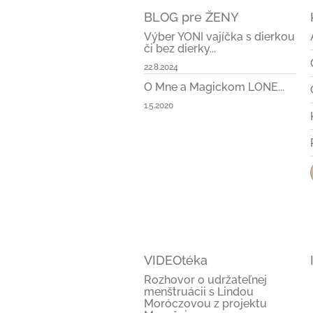
BLOG pre ŽENY
Výber YONI vajíčka s dierkou
či bez dierky...
22.8.2024
O Mne a Magickom LONE...
1.5.2020
VIDEOtéka
Rozhovor o udržateľnej
menštruácii s Lindou
Moróczovou z projektu