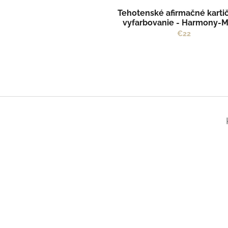
t
Tehotenské afirmačné karti
o
vyfarbovanie - Harmony-
v
€22
Z
á
p
ä
t
i
e