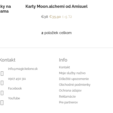
čky na
Karty Moon.alchemi od Amisuel
Mama
€38
€35,90
(–5 %)
2
položiek celkom
O
v
l
á
d
a
Kontakt
Info
c
Kontakt
i
info
@
magickelono.sk
e
Moje služby naživo
p
0907 450 311
Dôležité upozornenie
r
Obchodné podmienky
v
Facebook
Ochrana údajov
k
y
Reklamácie
YouTube
v
Pre partnerov
ý
p