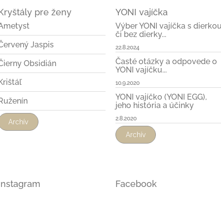
i
Kryštály pre ženy
YONI vajíčka
s
u
Ametyst
Výber YONI vajíčka s dierko
či bez dierky...
Červený Jaspis
22.8.2024
Časté otázky a odpovede o
Čierny Obsidián
YONI vajíčku...
Krištáľ
10.9.2020
YONI vajíčko (YONI EGG),
Ruženín
jeho história a účinky
2.8.2020
Archív
Archív
Instagram
Facebook