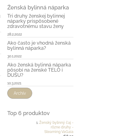
Ženská bylinná náparka
u
Tri druhy ženskej bylinnej
náparky prispôsobené
zdravotnému stavu ženy
28.2.2022
Ako často je vhodná ženská
bylinná náparka?
30.1.2022
Ako ženská bylinná náparka
pôsobí na ženské TELO i
DUŠU?
10.3.2021
Archív
Top 6 produktov
Ženský bylinný čaj -
rôzne druhy -
Steaming VaGaia