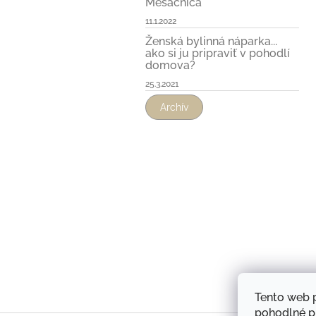
Mesačnica
11.1.2022
Ženská bylinná náparka...
ako si ju pripraviť v pohodlí
domova?
25.3.2021
Archív
Tento web 
pohodlné pr