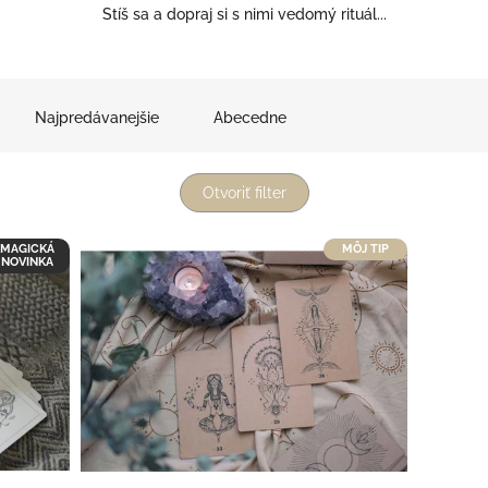
Stíš sa a dopraj si s nimi vedomý rituál...
Najpredávanejšie
Abecedne
Otvoriť filter
MAGICKÁ
MÔJ TIP
NOVINKA