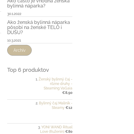
Ako často je vhodná ženská
bylinná náparka?
30.1.2022
Ako ženská bylinná náparka
pôsobí na ženské TELO i
DUŠU?
10.3.2021
Archív
Top 6 produktov
Ženský bylinný čaj -
rôzne druhy -
Steaming VaGaia
€8,90
Bylinný čaj Maliník -
Steamy
€12
YONI WAND Ritual
Love (Ruženín)
€80