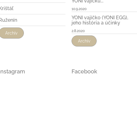
YONI vajíčku...
Krištáľ
10.9.2020
YONI vajíčko (YONI EGG),
Ruženín
jeho história a účinky
2.8.2020
Archív
Archív
Instagram
Facebook