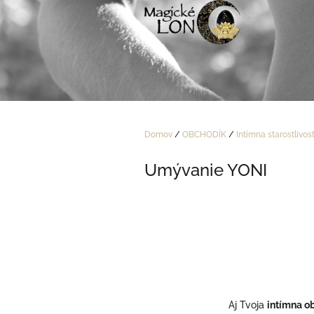
Prejsť
na
obsah
Domov
/
OBCHODÍK
/
Intímna starostlivos
Umývanie YONI
Aj Tvoja
intímna o