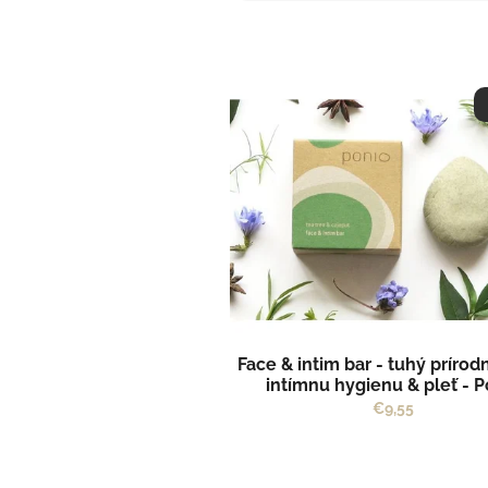
e
n
i
e
V
p
ý
r
p
o
i
d
s
u
p
k
r
t
o
o
d
v
u
k
t
Face & intim bar - tuhý prírodn
o
intímnu hygienu & pleť - P
v
€9,55