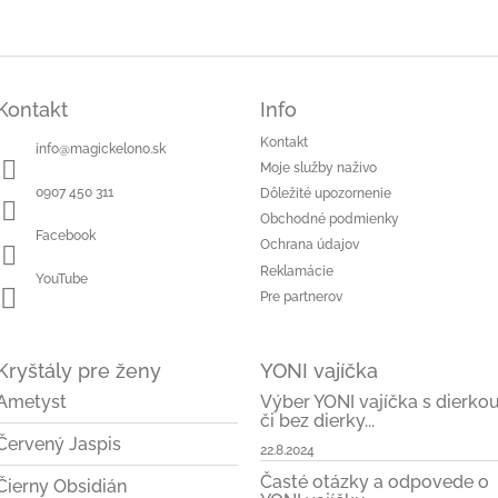
v
l
á
d
a
Kontakt
Info
c
Kontakt
i
info
@
magickelono.sk
e
Moje služby naživo
p
0907 450 311
Dôležité upozornenie
r
Obchodné podmienky
v
Facebook
Ochrana údajov
k
y
Reklamácie
YouTube
v
Pre partnerov
ý
p
i
Kryštály pre ženy
YONI vajíčka
s
u
Ametyst
Výber YONI vajíčka s dierko
či bez dierky...
Červený Jaspis
22.8.2024
Časté otázky a odpovede o
Čierny Obsidián