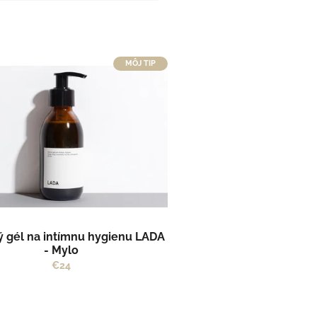
MÔJ TIP
ý gél na intímnu hygienu LADA
- Mylo
€24