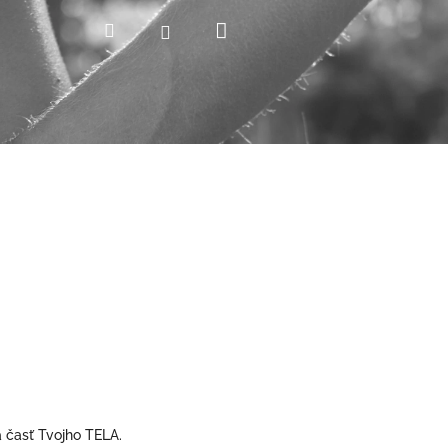
Nákupný
Hľadať
Prihlásenie
košík
á časť Tvojho TELA.