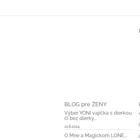
Z
á
p
ä
t
i
e
BLOG pre ŽENY
Výber YONI vajíčka s dierkou
či bez dierky...
22.8.2024
O Mne a Magickom LONE...