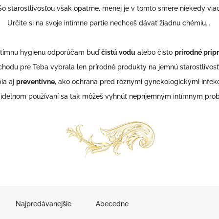
So starostlivosťou však opatrne, menej je v tomto smere niekedy viac
Určite si na svoje intímne partie nechceš dávať žiadnu chémiu...
ntímnu hygienu odporúčam buď
čistú vodu
alebo
čisto
prírodné príp
hodu pre Teba vybrala len prírodné
produkty
na jemnú starostlivos
ia aj
preventívne
, ako ochrana pred rôznymi gynekologickými infek
videlnom používaní sa tak môžeš vyhnúť nepríjemným intímnym pr
Najpredávanejšie
Abecedne