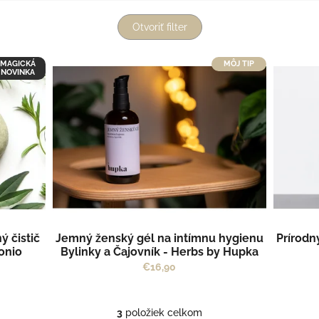
Otvoriť filter
MAGICKÁ
MÔJ TIP
NOVINKA
ý čistič
Jemný ženský gél na intímnu hygienu
Prírodn
onio
Bylinky a Čajovník - Herbs by Hupka
€16,90
3
položiek celkom
O