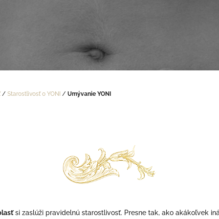
ť
/
Starostlivosť o YONI
/
Umývanie YONI
blasť
si zaslúži pravidelnú starostlivosť. Presne tak, ako akákoľvek in