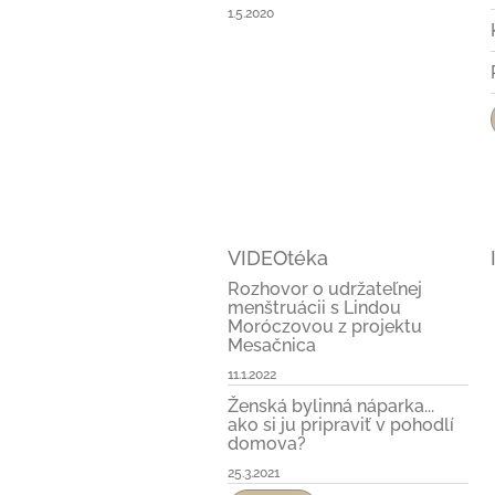
1.5.2020
VIDEOtéka
Rozhovor o udržateľnej
menštruácii s Lindou
Moróczovou z projektu
Mesačnica
11.1.2022
Ženská bylinná náparka...
ako si ju pripraviť v pohodlí
domova?
25.3.2021