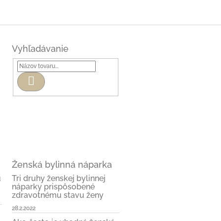
Vyhľadávanie
Hľadať
Ženská bylinná náparka
u
Tri druhy ženskej bylinnej
náparky prispôsobené
zdravotnému stavu ženy
28.2.2022