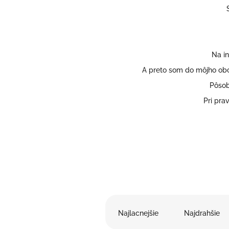
Na i
A preto som do môjho obc
Pôsob
Pri pra
R
a
Najlacnejšie
Najdrahšie
d