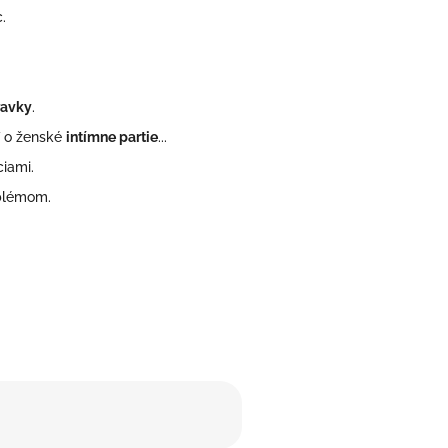
.
ravky
.
ť o ženské
intímne partie
...
ciami.
oblémom.