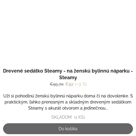
Drevené sedátko Steamy - na ženskú bylinnú náparku -
Steamy
€95,70
€92
(–3 %)
Uži si pohodlnú ženskú bylinnú náparku doma či na dovolenke. S
praktickým, ľahko prenosným a skladným dreveným sedátkom
Steamy s akurát otvorom a jedinečnou...
SKLADOM
(1 KS)
Do košíka