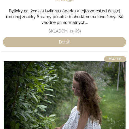
od
Bylinky na ženskú bylinnú náparku v tejto zmesi od českej
rodinnej značky Steamy pôsobia blahodárne na lono ženy. Sú
vhodné pri normálnych...
SKLADOM
(3 KS)
Detail
MÔJ TIP