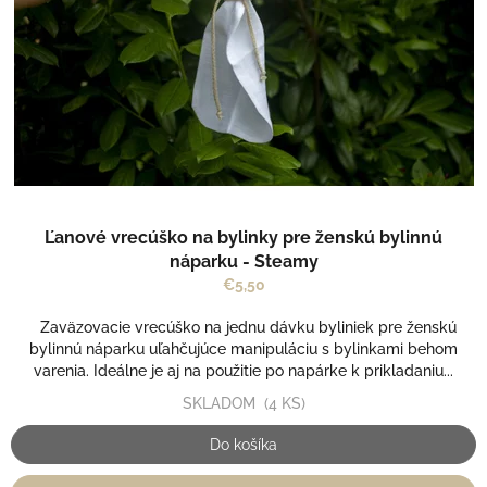
r
v
o
d
u
k
t
o
v
Ľanové vrecúško na bylinky pre ženskú bylinnú
náparku - Steamy
€5,50
Zaväzovacie vrecúško na jednu dávku byliniek pre ženskú
bylinnú náparku uľahčujúce manipuláciu s bylinkami behom
varenia. Ideálne je aj na použitie po napárke k prikladaniu...
SKLADOM
(4 KS)
Do košíka