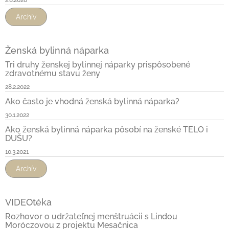
Archív
Ženská bylinná náparka
Tri druhy ženskej bylinnej náparky prispôsobené
zdravotnému stavu ženy
28.2.2022
Ako často je vhodná ženská bylinná náparka?
30.1.2022
Ako ženská bylinná náparka pôsobí na ženské TELO i
DUŠU?
10.3.2021
Archív
VIDEOtéka
Rozhovor o udržateľnej menštruácii s Lindou
Moróczovou z projektu Mesačnica