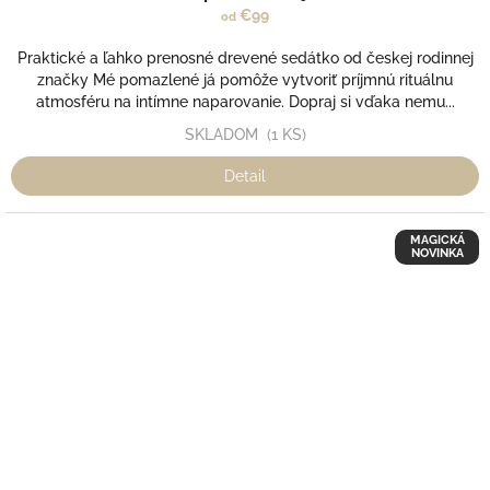
€99
od
Praktické a ľahko prenosné drevené sedátko od českej rodinnej
značky Mé pomazlené já pomôže vytvoriť príjmnú rituálnu
atmosféru na intímne naparovanie. Dopraj si vďaka nemu...
SKLADOM
(1 KS)
Detail
MAGICKÁ
NOVINKA