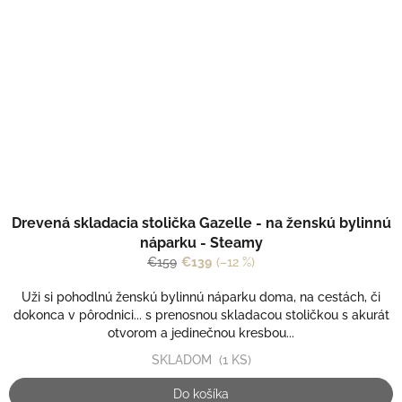
Drevená skladacia stolička Gazelle - na ženskú bylinnú
náparku - Steamy
€159
€139
(–12 %)
Uži si pohodlnú ženskú bylinnú náparku doma, na cestách, či
dokonca v pôrodnici... s prenosnou skladacou stoličkou s akurát
otvorom a jedinečnou kresbou...
SKLADOM
(1 KS)
Do košíka