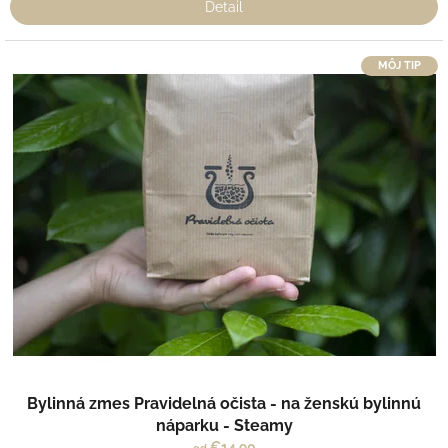
Detail
MÔJ TIP
Bylinná zmes Pravidelná očista - na ženskú bylinnú
náparku - Steamy
€14,90