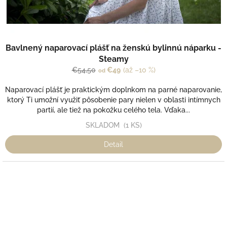
Bavlnený naparovací plášť na ženskú bylinnú náparku -
Steamy
€54,50
€49
(až –10 %)
od
Naparovací plášť je praktickým doplnkom na parné naparovanie,
ktorý Ti umožní využiť pôsobenie pary nielen v oblasti intímnych
partií, ale tiež na pokožku celého tela. Vďaka...
SKLADOM
(1 KS)
Detail