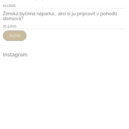
11.1.2022
Ženská bylinná náparka... ako si ju pripraviť v pohodlí
domova?
25.3.2021
Archív
Instagram