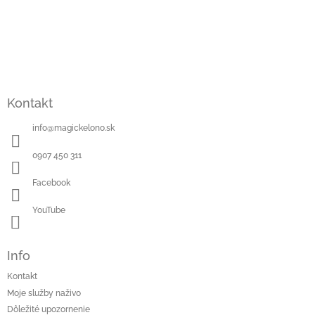
s
u
Kontakt
info
@
magickelono.sk
0907 450 311
Facebook
YouTube
Info
Kontakt
Moje služby naživo
Dôležité upozornenie