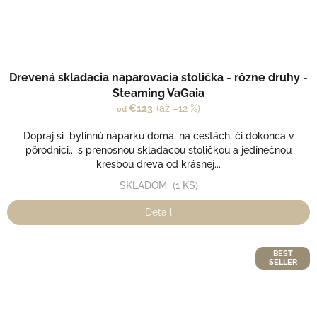
Drevená skladacia naparovacia stolička - rôzne druhy -
Steaming VaGaia
€123
(až –12 %)
od
Dopraj si bylinnú náparku doma, na cestách, či dokonca v
pôrodnici... s prenosnou skladacou stoličkou a jedinečnou
kresbou dreva od krásnej...
SKLADOM
(1 KS)
Detail
BEST
SELLER