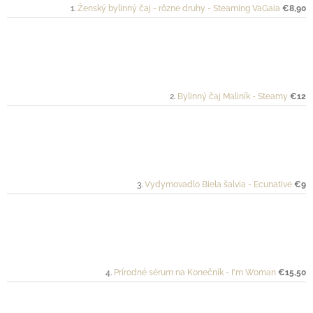
Ženský bylinný čaj - rôzne druhy - Steaming VaGaia
€8,90
Bylinný čaj Maliník - Steamy
€12
Vydymovadlo Biela šalvia - Ecunative
€9
Prírodné sérum na Konečník - I'm Woman
€15,50