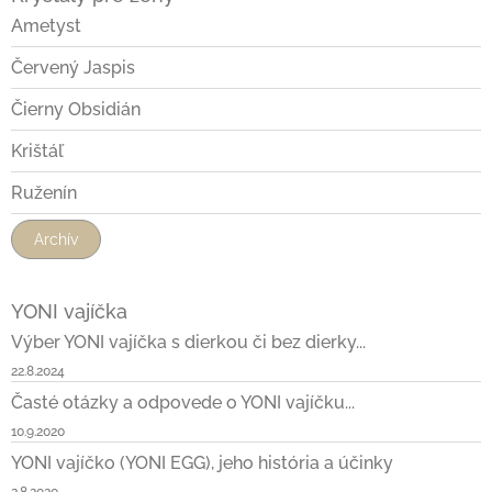
Ametyst
Červený Jaspis
Čierny Obsidián
Krištáľ
Ruženín
Archív
YONI vajíčka
Výber YONI vajíčka s dierkou či bez dierky...
22.8.2024
Časté otázky a odpovede o YONI vajíčku...
10.9.2020
YONI vajíčko (YONI EGG), jeho história a účinky
2.8.2020