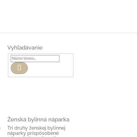
Vyhľadávanie
Hľadať
Ženská bylinná náparka
u
Tri druhy ženskej bylinnej
náparky prispôsobené