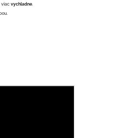
u viac
vychladne
.
bou.