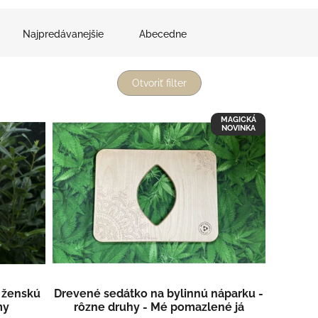
Najpredávanejšie
Abecedne
Otvoriť filter
MAGICKÁ
NOVINKA
 ženskú
Drevené sedátko na bylinnú náparku -
my
rôzne druhy - Mé pomazlené já