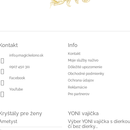
Kontakt
Info
Kontakt
info
@
magickelono.sk
Moje služby naživo
0907 450 311
Dôležité upozornenie
Obchodné podmienky
Facebook
Ochrana údajov
Reklamácie
YouTube
Pre partnerov
Kryštály pre ženy
YONI vajíčka
Ametyst
Výber YONI vajíčka s dierko
či bez dierky...