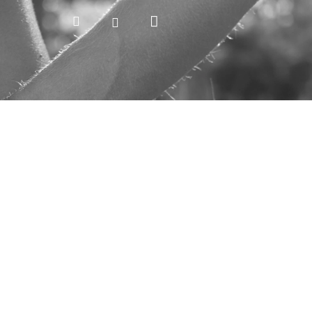
Nákupný
Hľadať
Prihlásenie
košík