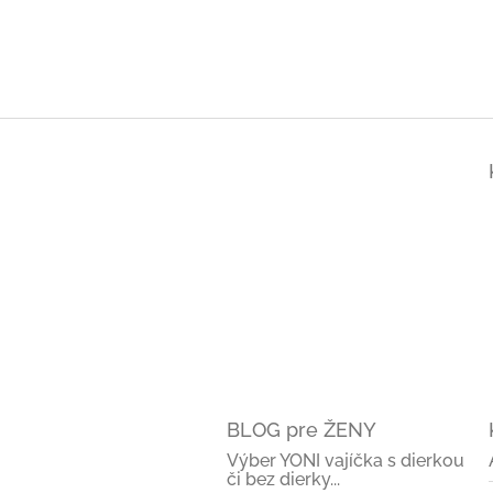
Z
á
p
ä
t
i
e
BLOG pre ŽENY
Výber YONI vajíčka s dierkou
či bez dierky...