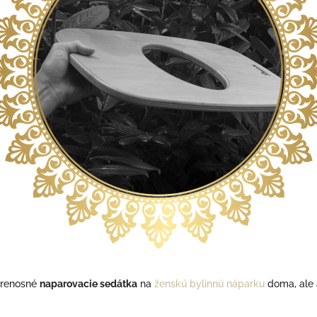
prenosné
naparovacie sedátka
na
ženskú bylinnú náparku
doma, ale a