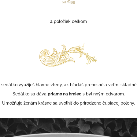
€99
od
2
položiek celkom
O
v
l
á
d
a
c
i
e
p
r
sedátko využiješ hlavne vtedy, ak hľadáš prenosné a veľmi skladné 
v
k
Sedátko sa dáva
priamo na hrniec
s bylinným odvarom.
y
Umožňuje ženám krásne sa uvoľniť do prirodzene čupiacej polohy.
v
ý
p
i
s
u