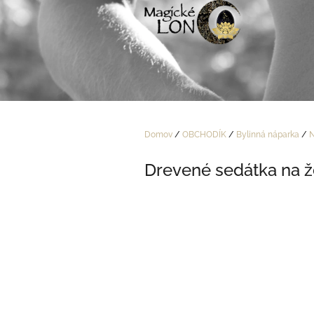
Prejsť
na
obsah
Domov
/
OBCHODÍK
/
Bylinná náparka
/
N
Drevené sedátka na ž