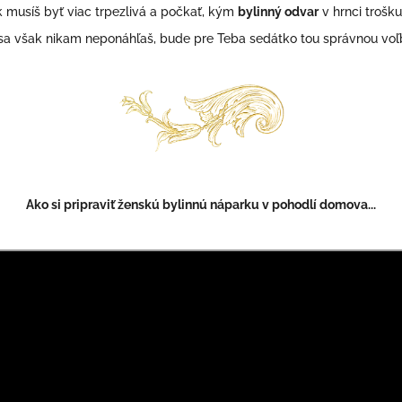
k musíš byť viac trpezlivá a počkať, kým
bylinný odvar
v hrnci trošk
sa však nikam neponáhľaš, bude pre Teba sedátko tou správnou voľ
Ako si pripraviť ženskú bylinnú náparku v pohodlí domova...