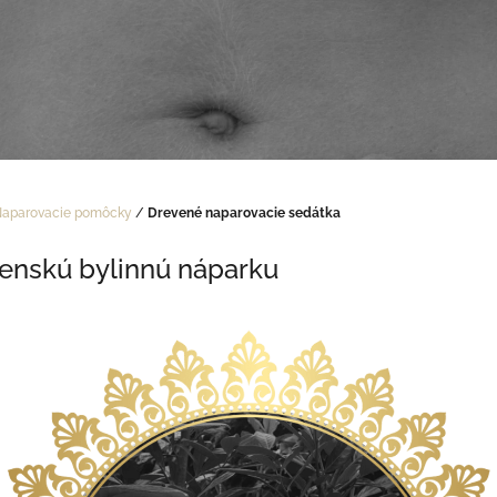
aparovacie pomôcky
/
Drevené naparovacie sedátka
enskú bylinnú náparku