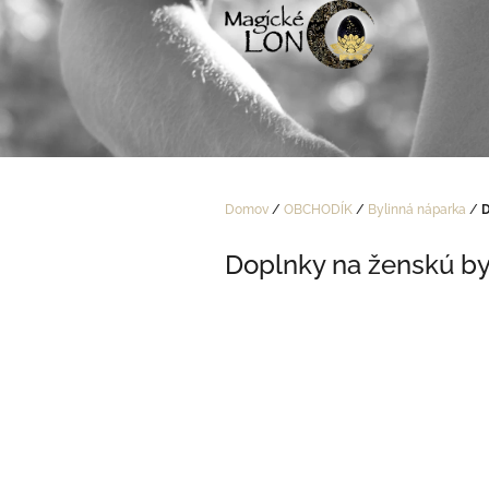
Prejsť
na
obsah
Domov
/
OBCHODÍK
/
Bylinná náparka
/
D
Doplnky na ženskú by