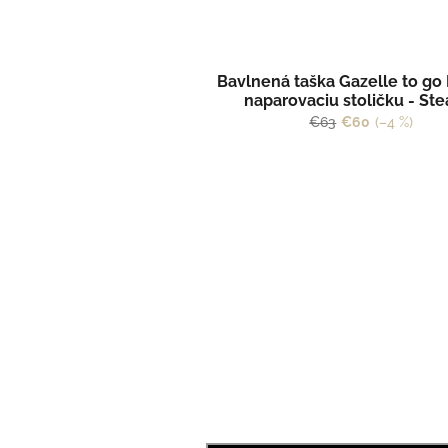
Bavlnená taška Gazelle to go 
naparovaciu stoličku - St
€63
€60
(–4 %)