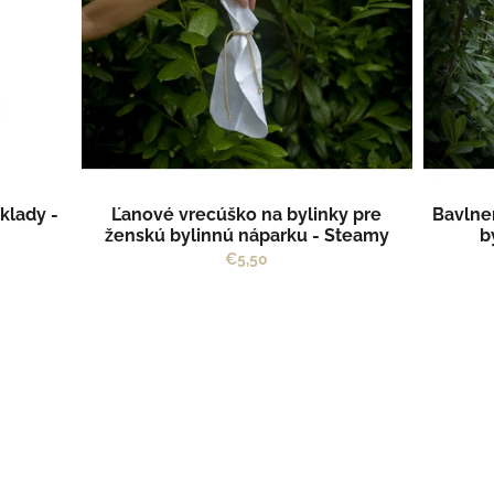
klady -
Ľanové vrecúško na bylinky pre
Bavlne
ženskú bylinnú náparku - Steamy
b
€5,50