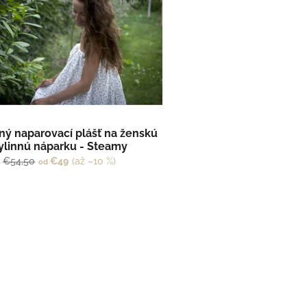
ný naparovací plášť na ženskú
ylinnú náparku - Steamy
€54,50
€49
(až –10 %)
od