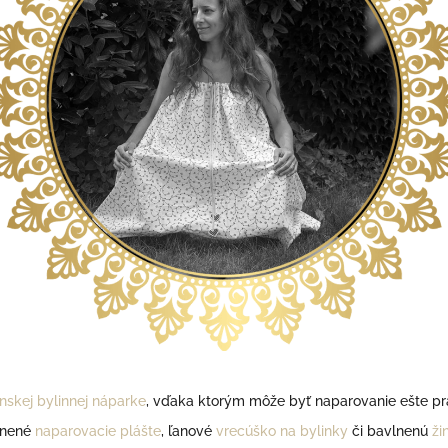
nskej bylinnej náparke
, vďaka ktorým môže byť naparovanie ešte prakt
lnené
naparovacie plášte
, ľanové
vrecúško na bylinky
či bavlnenú
ži