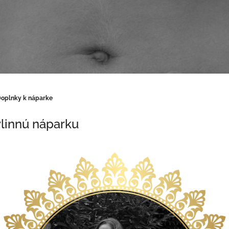
oplnky k náparke
linnú náparku