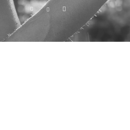
Nákupný
Hľadať
Prihlásenie
košík