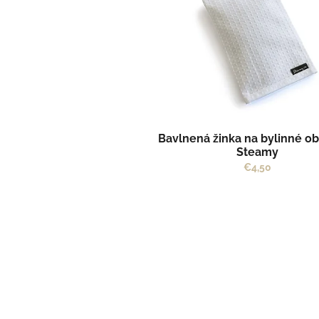
o
i
d
s
u
p
k
r
t
o
o
d
v
u
k
t
Bavlnená žinka na bylinné ob
o
Steamy
v
€4,50