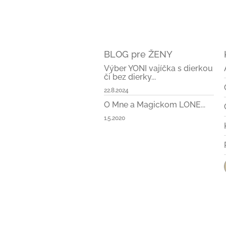
BLOG pre ŽENY
Výber YONI vajíčka s dierkou
či bez dierky...
22.8.2024
O Mne a Magickom LONE...
1.5.2020