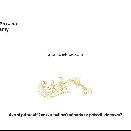
Pro - na
eamy
4
položiek celkom
O
v
l
á
d
a
c
i
e
p
r
Ako si pripraviť ženskú bylinnú náparku v pohodlí domova?
v
k
y