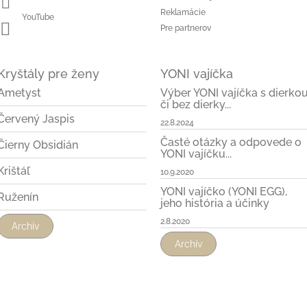
Reklamácie
YouTube
Pre partnerov
Kryštály pre ženy
YONI vajíčka
Ametyst
Výber YONI vajíčka s dierko
či bez dierky...
Červený Jaspis
22.8.2024
Časté otázky a odpovede o
Čierny Obsidián
YONI vajíčku...
Krištáľ
10.9.2020
YONI vajíčko (YONI EGG),
Ruženín
jeho história a účinky
2.8.2020
Archív
Archív