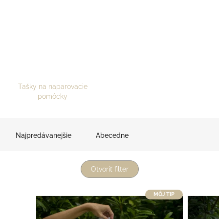
Tašky na naparovacie
pomôcky
Najpredávanejšie
Abecedne
Otvoriť filter
MÔJ TIP