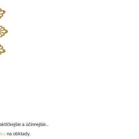
ičkejšie a účinnejšie...
nku
na obklady.