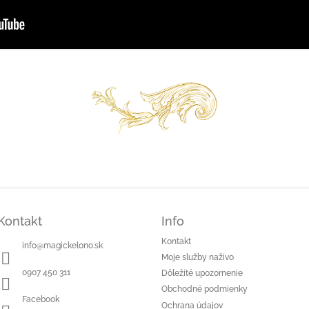
Kontakt
Info
Kontakt
info
@
magickelono.sk
Moje služby naživo
0907 450 311
Dôležité upozornenie
Obchodné podmienky
Facebook
Ochrana údajov