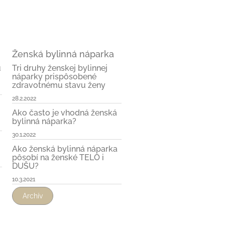
Ženská bylinná náparka
u
Tri druhy ženskej bylinnej
náparky prispôsobené
zdravotnému stavu ženy
28.2.2022
Ako často je vhodná ženská
bylinná náparka?
30.1.2022
Ako ženská bylinná náparka
pôsobí na ženské TELO i
DUŠU?
10.3.2021
Archív