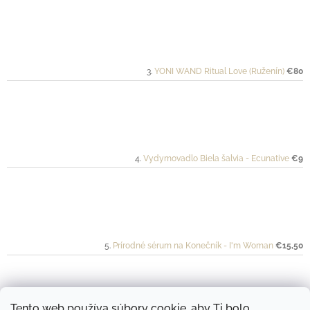
YONI WAND Ritual Love (Ruženín)
€80
Vydymovadlo Biela šalvia - Ecunative
€9
Prírodné sérum na Konečník - I'm Woman
€15,50
Tento web používa súbory cookie, aby Ti bolo