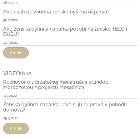
28.2.2022
Ako často je vhodná ženská bylinná náparka?
30.1.2022
Ako ženská bylinná náparka pôsobí na ženské TELO i
DUŠU?
10.3.2021
Archív
VIDEOtéka
Rozhovor o udržateľnej menštruácii s Lindou
Moróczovou z projektu Mesačnica
11.1.2022
Ženská bylinná náparka... ako si ju pripraviť v pohodlí
domova?
25.3.2021
Archív