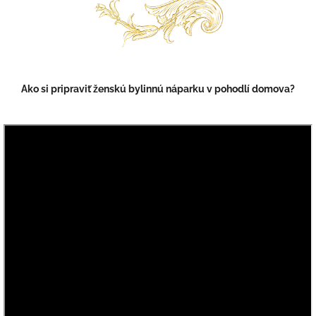
Ako si pripraviť ženskú bylinnú náparku v pohodlí domova?