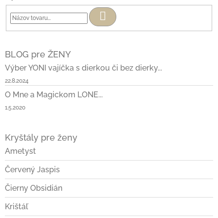
Hľadať
BLOG pre ŽENY
Výber YONI vajíčka s dierkou či bez dierky...
22.8.2024
O Mne a Magickom LONE...
1.5.2020
Kryštály pre ženy
Ametyst
Červený Jaspis
Čierny Obsidián
Krištáľ