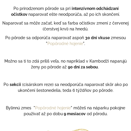
y
Po prirodzenom pôrode sa pri
intenzívnom odchádzaní
v
očistkov
naparovať ešte neodporúča, až po ich skončení.
ý
p
Naparovať sa môže začať, keď sa farba očistkov zmení z červenej
i
(čerstvej krvi) na hnedú.
s
u
Po pôrode sa odporúča naparovať aspoň
30 dní vkuse
zmesou
"
Popôrodné hojenie
".
Možno sa ti to zdá príliš veľa, no napríklad v Kambodži naparujú
ženy po pôrode až
90 dní za sebou
.
Po
sekcii
(cisárskom reze) sa neodporúča naparovať skôr ako po
ukončení šestonedelia, teda 6 týždňov po pôrode.
Bylinnú zmes
"
Popôrodné hojenie
" môžeš na náparku pokojne
používať až po dobu
9 mesiacov
od pôrodu.