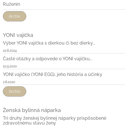
Ruženín
Archív
YONI vajíčka
Výber YONI vajíčka s dierkou či bez dierky...
22.8.2024
Časté otázky a odpovede o YONI vajíčku...
10.9.2020
YONI vajíčko (YONI EGG), jeho história a účinky
2.8.2020
Archív
Ženská bylinná náparka
Tri druhy ženskej bylinnej náparky prispôsobené
zdravotnému stavu ženy