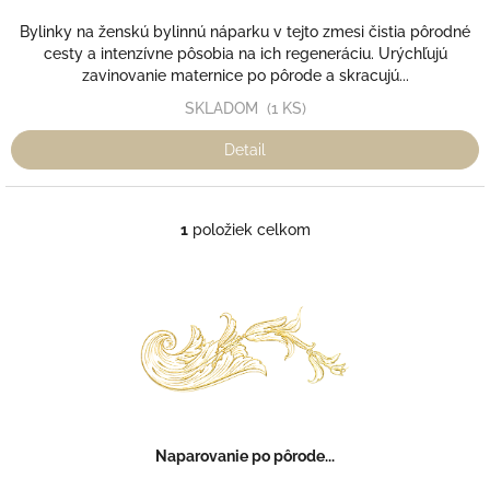
Bylinky na ženskú bylinnú náparku v tejto zmesi čistia pôrodné
cesty a intenzívne pôsobia na ich regeneráciu. Urýchľujú
zavinovanie maternice po pôrode a skracujú...
SKLADOM
(1 KS)
Detail
1
položiek celkom
O
v
l
á
d
a
c
i
e
p
r
Naparovanie po pôrode...
v
k