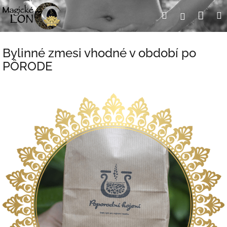
Prejsť
Nák
Hľadať
Prihlásen
na
obsah
koší
Bylinné zmesi vhodné v období po
PÔRODE