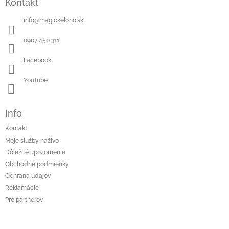
Kontakt
info
@
magickelono.sk
0907 450 311
Facebook
YouTube
Info
Kontakt
Moje služby naživo
Dôležité upozornenie
Obchodné podmienky
Ochrana údajov
Reklamácie
Pre partnerov