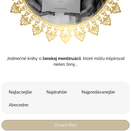
Jedinečné knihy o
ženskej menštruácii
, ktoré môžu inšpirovať
nielen ženy...
R
a
Najlacnejšie
Najdrahšie
Najpredávanejšie
d
e
Abecedne
n
i
e
Otvoriť filter
p