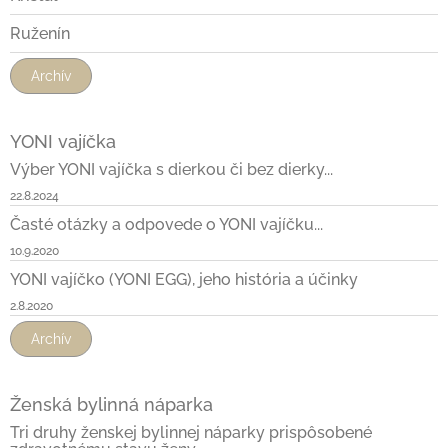
Ruženín
Archív
YONI vajíčka
Výber YONI vajíčka s dierkou či bez dierky...
22.8.2024
Časté otázky a odpovede o YONI vajíčku...
10.9.2020
YONI vajíčko (YONI EGG), jeho história a účinky
2.8.2020
Archív
Ženská bylinná náparka
Tri druhy ženskej bylinnej náparky prispôsobené