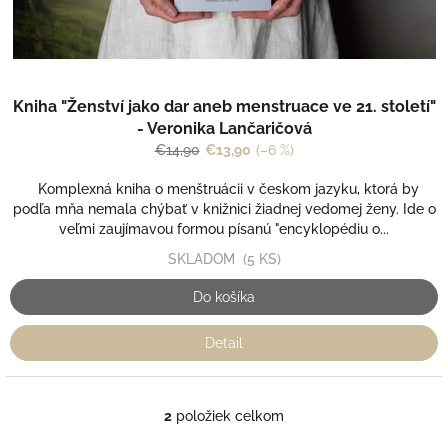
Kniha "Ženství jako dar aneb menstruace ve 21. století"
- Veronika Lančaričová
€14,90
€13,90
(–6 %)
Komplexná kniha o menštruácii v českom jazyku, ktorá by
podľa mňa nemala chýbať v knižnici žiadnej vedomej ženy. Ide o
veľmi zaujímavou formou písanú "encyklopédiu o...
SKLADOM
(5 KS)
Do košíka
Detail
2
položiek celkom
O
v