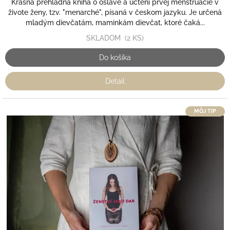
Krásna prehľadná kniha o oslave a uctení prvej menštruácie v
živote ženy, tzv. "menarché", písaná v českom jazyku. Je určená
mladým dievčatám, maminkám dievčat, ktoré čaká...
SKLADOM
(2 KS)
Do košíka
Detail
MÔJ TIP