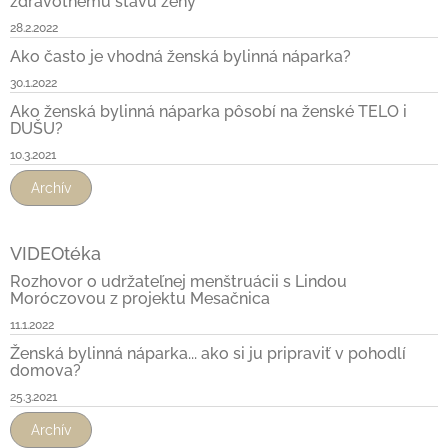
zdravotnému stavu ženy
28.2.2022
Ako často je vhodná ženská bylinná náparka?
30.1.2022
Ako ženská bylinná náparka pôsobí na ženské TELO i
DUŠU?
10.3.2021
Archív
VIDEOtéka
Rozhovor o udržateľnej menštruácii s Lindou
Moróczovou z projektu Mesačnica
11.1.2022
Ženská bylinná náparka... ako si ju pripraviť v pohodlí
domova?
25.3.2021
Archív