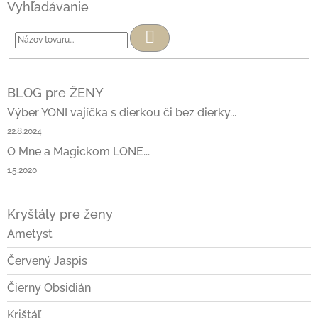
Vyhľadávanie
Hľadať
BLOG pre ŽENY
Výber YONI vajíčka s dierkou či bez dierky...
22.8.2024
O Mne a Magickom LONE...
1.5.2020
Kryštály pre ženy
Ametyst
Červený Jaspis
Čierny Obsidián
Krištáľ